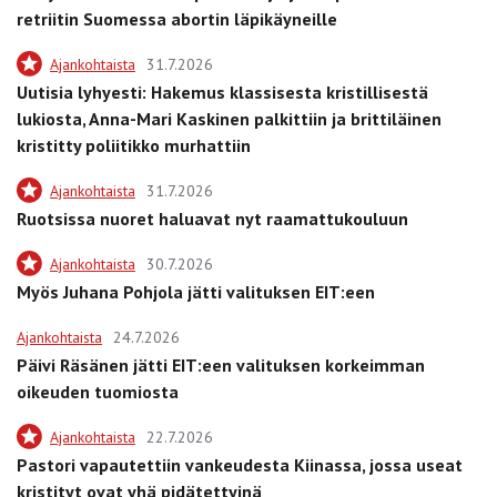
retriitin Suomessa abortin läpikäyneille
Ajankohtaista
31.7.2026
Uutisia lyhyesti: Hakemus klassisesta kristillisestä
lukiosta, Anna-Mari Kaskinen palkittiin ja brittiläinen
kristitty poliitikko murhattiin
Ajankohtaista
31.7.2026
Ruotsissa nuoret haluavat nyt raamattukouluun
Ajankohtaista
30.7.2026
Myös Juhana Pohjola jätti valituksen EIT:een
Ajankohtaista
24.7.2026
Päivi Räsänen jätti EIT:een valituksen korkeimman
oikeuden tuomiosta
Ajankohtaista
22.7.2026
Pastori vapautettiin vankeudesta Kiinassa, jossa useat
kristityt ovat yhä pidätettyinä