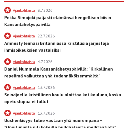
Ajankohtaista
8.7.2026
Pekka Simojoki paljasti elämänsä hengellisen biisin
Kansanlähetyspäivillä
Ajankohtaista
22.7.2026
Amnesty leimasi Britanniassa kristillisiä järjestöjä
ihmisoikeuksien vastaisiksi
Ajankohtaista
4.7.2026
Daniel Nummela Kansanlähetyspäivillä: ”Kirkollinen
repeämä vaikuttaa yhä todennäköisemmältä”
Ajankohtaista
13.7.2026
Seinäjoella kristillinen koulu aloittaa kotikouluna, koska
opetuslupaa ei tullut
Ajankohtaista
13.7.2026
Uushenkisyys tulee vastaan yhä nuorempana –
”Oppitunnilla piti kokeilla buddhalaista meditaatiota”