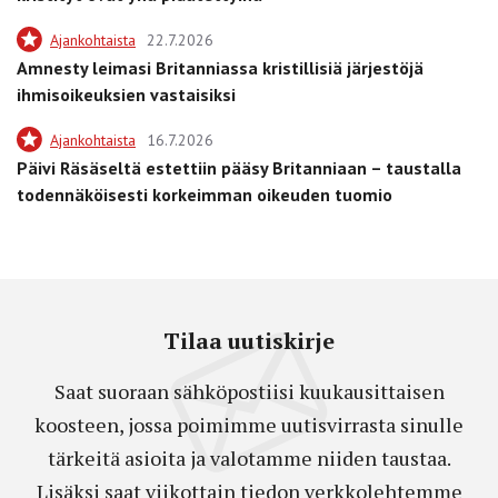
Ajankohtaista
22.7.2026
Amnesty leimasi Britanniassa kristillisiä järjestöjä
ihmisoikeuksien vastaisiksi
Ajankohtaista
16.7.2026
Päivi Räsäseltä estettiin pääsy Britanniaan – taustalla
todennäköisesti korkeimman oikeuden tuomio
Tilaa uutiskirje
Saat suoraan sähköpostiisi kuukausittaisen
koosteen, jossa poimimme uutisvirrasta sinulle
tärkeitä asioita ja valotamme niiden taustaa.
Lisäksi saat viikottain tiedon verkkolehtemme