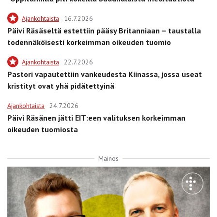
Ajankohtaista
16.7.2026
Päivi Räsäseltä estettiin pääsy Britanniaan – taustalla
todennäköisesti korkeimman oikeuden tuomio
Ajankohtaista
22.7.2026
Pastori vapautettiin vankeudesta Kiinassa, jossa useat
kristityt ovat yhä pidätettyinä
Ajankohtaista
24.7.2026
Päivi Räsänen jätti EIT:een valituksen korkeimman
oikeuden tuomiosta
Mainos