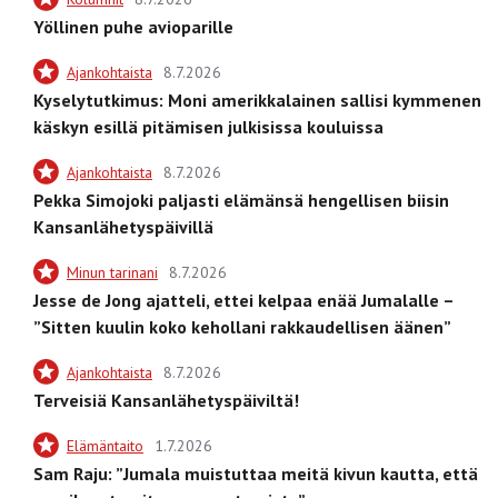
Yöllinen puhe avioparille
Ajankohtaista
8.7.2026
Kyselytutkimus: Moni amerikkalainen sallisi kymmenen
käskyn esillä pitämisen julkisissa kouluissa
Ajankohtaista
8.7.2026
Pekka Simojoki paljasti elämänsä hengellisen biisin
Kansanlähetyspäivillä
Minun tarinani
8.7.2026
Jesse de Jong ajatteli, ettei kelpaa enää Jumalalle –
”Sitten kuulin koko kehollani rakkaudellisen äänen”
Ajankohtaista
8.7.2026
Terveisiä Kansanlähetyspäiviltä!
Elämäntaito
1.7.2026
Sam Raju: ”Jumala muistuttaa meitä kivun kautta, että