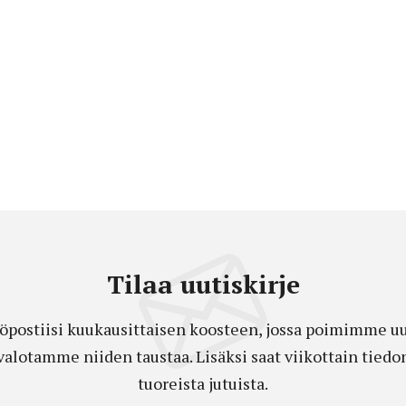
Tilaa uutiskirje
öpostiisi kuukausittaisen koosteen, jossa poimimme uut
a valotamme niiden taustaa. Lisäksi saat viikottain ti
tuoreista jutuista.