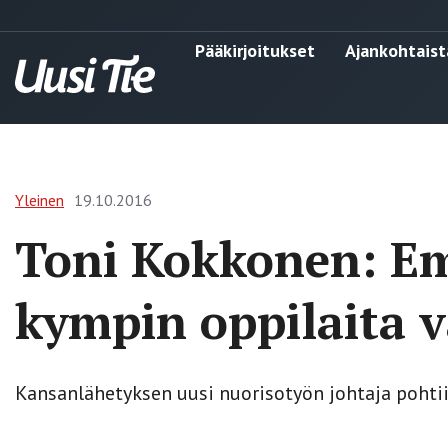
Pääkirjoitukset
Ajankohtaist
Yleinen
19.10.2016
Toni Kokkonen: Em
kympin oppilaita 
Kansanlähetyksen uusi nuorisotyön johtaja pohtii