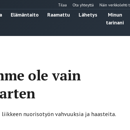
Tilaa
Ota yhteyttä
Näin verkkolehti t
a
Elämäntaito
Raamattu
Lähetys
Minun
tarinani
me ole vain
varten
 liikkeen nuorisotyön vahvuuksia ja haasteita.