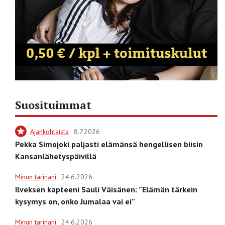
Suosituimmat
Ajankohtaista
8.7.2026
Pekka Simojoki paljasti elämänsä hengellisen biisin
Kansanlähetyspäivillä
Minun tarinani
24.6.2026
Ilveksen kapteeni Sauli Väisänen: ”Elämän tärkein
kysymys on, onko Jumalaa vai ei”
Minun tarinani
24.6.2026