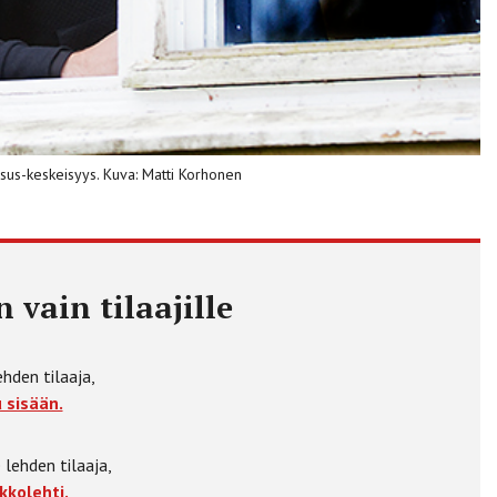
us-keskeisyys. Kuva: Matti Korhonen
 vain tilaajille
ehden tilaaja,
 sisään.
 lehden tilaaja,
kkolehti.