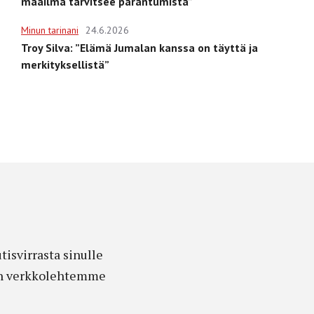
maailma tarvitsee parantumista”
Minun tarinani
24.6.2026
Troy Silva: ”Elämä Jumalan kanssa on täyttä ja
merkityksellistä”
isvirrasta sinulle
edon verkkolehtemme