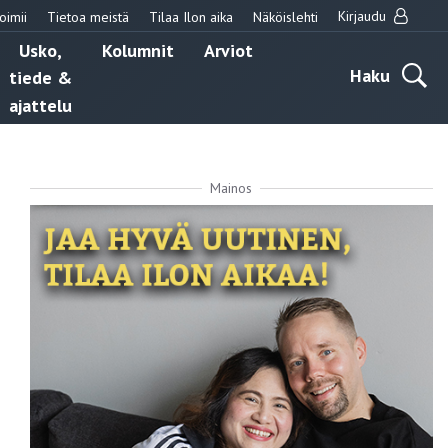
Kirjaudu
oimii
Tietoa meistä
Tilaa Ilon aika
Näköislehti
Usko,
Kolumnit
Arviot
Haku
tiede &
ajattelu
Mainos