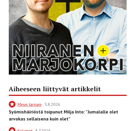
Aiheeseen liittyvät artikkelit
Minun tarinani
5.8.2026
Syömishäiriöstä toipunut Milja Into: ”Jumalalle olet
arvokas sellaisena kuin olet”
Kolumnit
8.7.2026