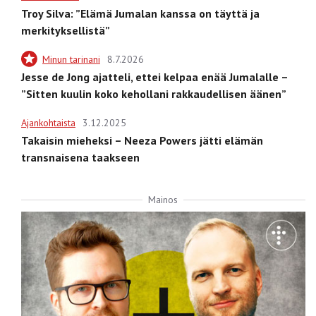
Troy Silva: ”Elämä Jumalan kanssa on täyttä ja
merkityksellistä”
Minun tarinani
8.7.2026
Jesse de Jong ajatteli, ettei kelpaa enää Jumalalle –
”Sitten kuulin koko kehollani rakkaudellisen äänen”
Ajankohtaista
3.12.2025
Takaisin mieheksi – Neeza Powers jätti elämän
transnaisena taakseen
Mainos