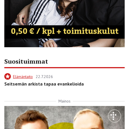
Suosituimmat
Elämäntaito
22.7.2026
Seitsemän arkista tapaa evankelioida
Mainos