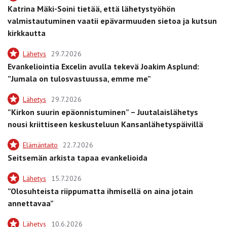
Katrina Mäki-Soini tietää, että lähetystyöhön
valmistautuminen vaatii epävarmuuden sietoa ja kutsun
kirkkautta
Lähetys
29.7.2026
Evankeliointia Excelin avulla tekevä Joakim Asplund:
”Jumala on tulosvastuussa, emme me”
Lähetys
29.7.2026
”Kirkon suurin epäonnistuminen” – Juutalaislähetys
nousi kriittiseen keskusteluun Kansanlähetyspäivillä
Elämäntaito
22.7.2026
Seitsemän arkista tapaa evankelioida
Lähetys
15.7.2026
”Olosuhteista riippumatta ihmisellä on aina jotain
annettavaa”
Lähetys
10.6.2026