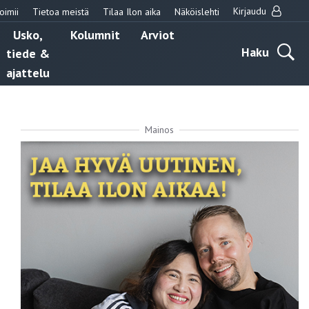
Kirjaudu
oimii
Tietoa meistä
Tilaa Ilon aika
Näköislehti
Usko,
Kolumnit
Arviot
Haku
tiede &
ajattelu
Mainos