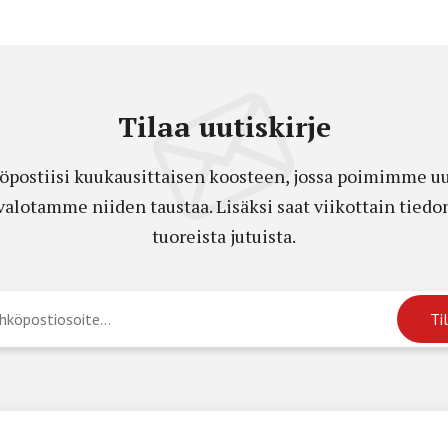
Tilaa uutiskirje
öpostiisi kuukausittaisen koosteen, jossa poimimme uut
a valotamme niiden taustaa. Lisäksi saat viikottain ti
tuoreista jutuista.