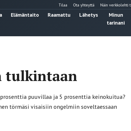
Tilaa
Ota yhteyttä
Näin verkkolehti t
a
Elämäntaito
Raamattu
Lähetys
Minun
tarinani
 tulkintaan
 prosenttia puuvillaa ja 5 prosenttia keinokuitua?
nen törmäsi visaisiin ongelmiin soveltaessaan