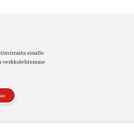
isvirrasta sinulle
edon verkkolehtemme