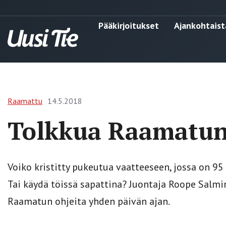
Pääkirjoitukset
Ajankohtaist
Raamattu
14.5.2018
Tolkkua Raamatun
Voiko kristitty pukeutua vaatteeseen, jossa on 95
Tai käydä töissä sapattina? Juontaja Roope Salmi
Raamatun ohjeita yhden päivän ajan.