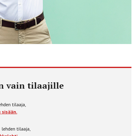
 vain tilaajille
ehden tilaaja,
 sisään.
 lehden tilaaja,
kkolehti.