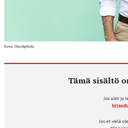
Kuva: iStockphoto
Tämä sisältö on
Jos olet jo l
kirjaudu
Jos et vielä ole
tilaa ver