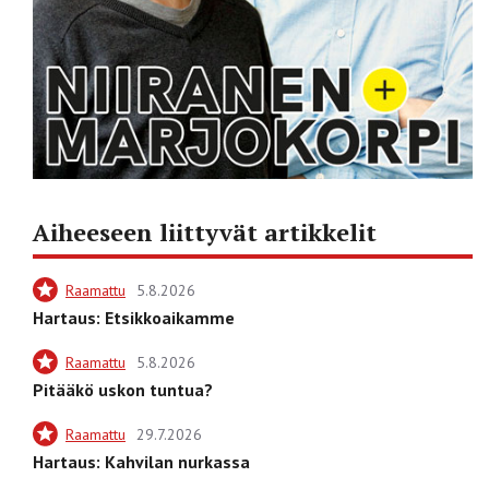
Aiheeseen liittyvät artikkelit
Raamattu
5.8.2026
Hartaus: Etsikkoaikamme
Raamattu
5.8.2026
Pitääkö uskon tuntua?
Raamattu
29.7.2026
Hartaus: Kahvilan nurkassa