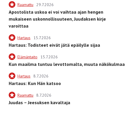
Raamattu
29.7.2026
Apostolista uskoa ei voi vaihtaa ajan hengen
mukaiseen uskonnollisuuteen, Juudaksen kirje
varoittaa
Hartaus
15.7.2026
Hartaus: Todisteet eivät jätä epäilylle sijaa
Elämäntaito
15.7.2026
Kun maailma tuntuu levottomalta, muuta näkökulmaa
Hartaus
8.7.2026
Hartaus: Kun Hän katsoo
Raamattu
8.7.2026
Juudas – Jeesuksen kavaltaja