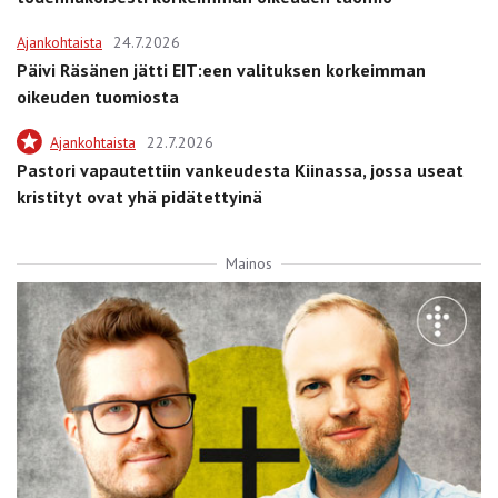
Ajankohtaista
24.7.2026
Päivi Räsänen jätti EIT:een valituksen korkeimman
oikeuden tuomiosta
Ajankohtaista
22.7.2026
Pastori vapautettiin vankeudesta Kiinassa, jossa useat
kristityt ovat yhä pidätettyinä
Mainos