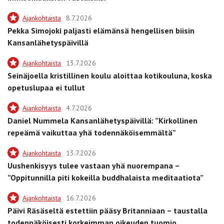
Ajankohtaista
8.7.2026
Pekka Simojoki paljasti elämänsä hengellisen biisin
Kansanlähetyspäivillä
Ajankohtaista
13.7.2026
Seinäjoella kristillinen koulu aloittaa kotikouluna, koska
opetuslupaa ei tullut
Ajankohtaista
4.7.2026
Daniel Nummela Kansanlähetyspäivillä: ”Kirkollinen
repeämä vaikuttaa yhä todennäköisemmältä”
Ajankohtaista
13.7.2026
Uushenkisyys tulee vastaan yhä nuorempana –
”Oppitunnilla piti kokeilla buddhalaista meditaatiota”
Ajankohtaista
16.7.2026
Päivi Räsäseltä estettiin pääsy Britanniaan – taustalla
todennäköisesti korkeimman oikeuden tuomio