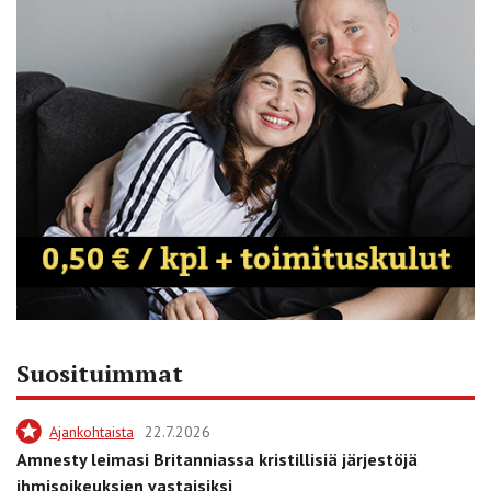
Suosituimmat
Ajankohtaista
22.7.2026
Amnesty leimasi Britanniassa kristillisiä järjestöjä
ihmisoikeuksien vastaisiksi