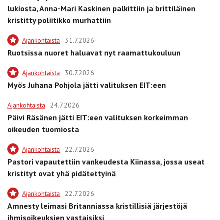
lukiosta, Anna-Mari Kaskinen palkittiin ja brittiläinen
kristitty poliitikko murhattiin
Ajankohtaista
31.7.2026
Ruotsissa nuoret haluavat nyt raamattukouluun
Ajankohtaista
30.7.2026
Myös Juhana Pohjola jätti valituksen EIT:een
Ajankohtaista
24.7.2026
Päivi Räsänen jätti EIT:een valituksen korkeimman
oikeuden tuomiosta
Ajankohtaista
22.7.2026
Pastori vapautettiin vankeudesta Kiinassa, jossa useat
kristityt ovat yhä pidätettyinä
Ajankohtaista
22.7.2026
Amnesty leimasi Britanniassa kristillisiä järjestöjä
ihmisoikeuksien vastaisiksi