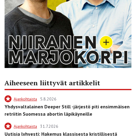
Aiheeseen liittyvät artikkelit
Ajankohtaista
5.8.2026
Yhdysvaltalainen Deeper Still -järjestö piti ensimmäisen
retriitin Suomessa abortin läpikäyneille
Ajankohtaista
31.7.2026
Uutisia lyhyesti: Hakemus klassisesta kristillisestä