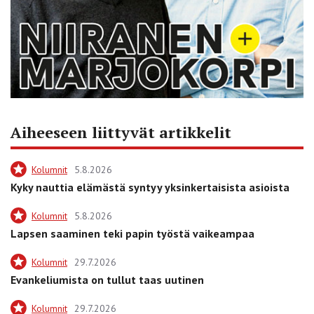
Aiheeseen liittyvät artikkelit
Kolumnit
5.8.2026
Kyky nauttia elämästä syntyy yksinkertaisista asioista
Kolumnit
5.8.2026
Lapsen saaminen teki papin työstä vaikeampaa
Kolumnit
29.7.2026
Evankeliumista on tullut taas uutinen
Kolumnit
29.7.2026