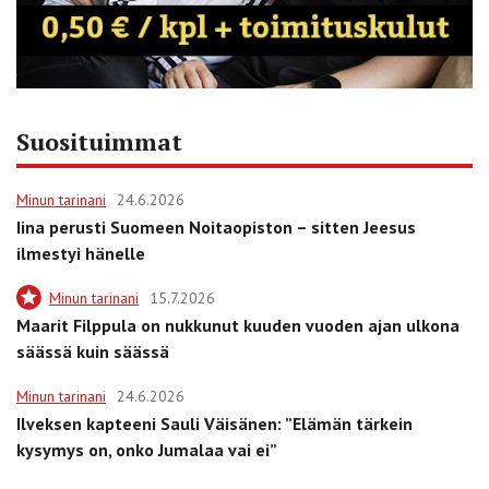
Suosituimmat
Minun tarinani
24.6.2026
Iina perusti Suomeen Noitaopiston – sitten Jeesus
ilmestyi hänelle
Minun tarinani
15.7.2026
Maarit Filppula on nukkunut kuuden vuoden ajan ulkona
säässä kuin säässä
Minun tarinani
24.6.2026
Ilveksen kapteeni Sauli Väisänen: ”Elämän tärkein
kysymys on, onko Jumalaa vai ei”