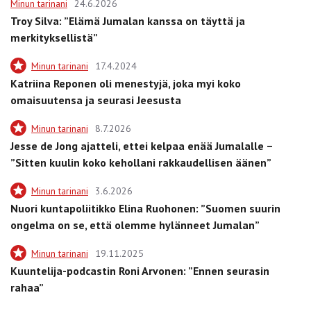
Minun tarinani
24.6.2026
Troy Silva: ”Elämä Jumalan kanssa on täyttä ja
merkityksellistä”
Minun tarinani
17.4.2024
Katriina Reponen oli menestyjä, joka myi koko
omaisuutensa ja seurasi Jeesusta
Minun tarinani
8.7.2026
Jesse de Jong ajatteli, ettei kelpaa enää Jumalalle –
”Sitten kuulin koko kehollani rakkaudellisen äänen”
Minun tarinani
3.6.2026
Nuori kuntapoliitikko Elina Ruohonen: ”Suomen suurin
ongelma on se, että olemme hylänneet Jumalan”
Minun tarinani
19.11.2025
Kuuntelija-podcastin Roni Arvonen: ”Ennen seurasin
rahaa”