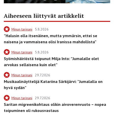
Aiheeseen liittyvät artikkelit
Minun tarinani
5.8.2026
”Halusin olla itsenäinen, mutta ymmärsin, ettei se
naisena ja vammaisena olisi Iranissa mahdollista”
Minun tarinani
5.8.2026
Syömishäiriöstä toipunut Milja Into: ”Jumalalle olet
arvokas sellaisena kuin olet”
Minun tarinani
29.7.2026
Musikaalinäyttelijä Katariina Särkijärvi: ”Jumalalla on
hyvä sydän”
Minun tarinani
29.7.2026
Saritan migreenikohtaus olikin aivoverenvuoto – nopea
toipuminen oli rukousvastaus