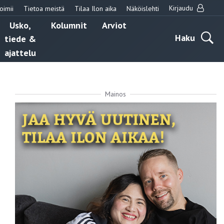
Kirjaudu
oimii
Tietoa meistä
Tilaa Ilon aika
Näköislehti
Usko,
Kolumnit
Arviot
Haku
tiede &
ajattelu
Mainos