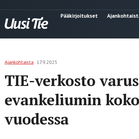
Pääkirjoitukset
Ajankohtaist
Ajankohtaista
17.9.2025
TIE-verkosto varu
evankeliumin koko
vuodessa