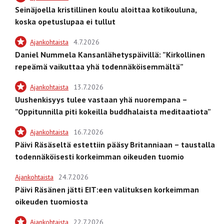
Seinäjoella kristillinen koulu aloittaa kotikouluna,
koska opetuslupaa ei tullut
Ajankohtaista
4.7.2026
Daniel Nummela Kansanlähetyspäivillä: ”Kirkollinen
repeämä vaikuttaa yhä todennäköisemmältä”
Ajankohtaista
13.7.2026
Uushenkisyys tulee vastaan yhä nuorempana –
”Oppitunnilla piti kokeilla buddhalaista meditaatiota”
Ajankohtaista
16.7.2026
Päivi Räsäseltä estettiin pääsy Britanniaan – taustalla
todennäköisesti korkeimman oikeuden tuomio
Ajankohtaista
24.7.2026
Päivi Räsänen jätti EIT:een valituksen korkeimman
oikeuden tuomiosta
Ajankohtaista
22.7.2026