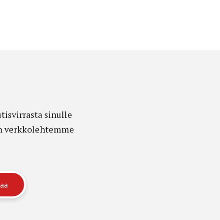
isvirrasta sinulle
edon verkkolehtemme