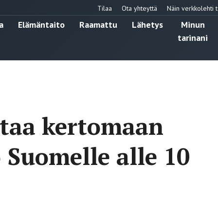
Tilaa
Ota yhteyttä
Näin verkkolehti t
a
Elämäntaito
Raamattu
Lähetys
Minun
tarinani
staa kertomaan
 Suomelle alle 10