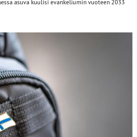
messa asuva kuulisi evankeliumin vuoteen 2033