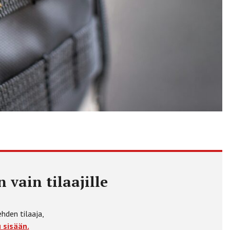
 vain tilaajille
ehden tilaaja,
 sisään.