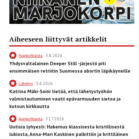
Aiheeseen liittyvät artikkelit
Ajankohtaista
5.8.2026
Yhdysvaltalainen Deeper Still -järjestö piti
ensimmäisen retriitin Suomessa abortin läpikäyneille
Lähetys
5.8.2026
Katrina Mäki-Soini tietää, että lähetystyöhön
valmistautuminen vaatii epävarmuuden sietoa ja
kutsun kirkkautta
Ajankohtaista
31.7.2026
Uutisia lyhyesti: Hakemus klassisesta kristillisestä
lukiosta, Anna-Mari Kaskinen palkittiin ja brittiläinen