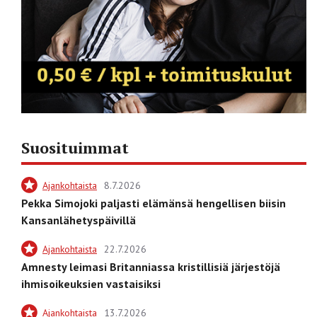
Suosituimmat
Ajankohtaista
8.7.2026
Pekka Simojoki paljasti elämänsä hengellisen biisin
Kansanlähetyspäivillä
Ajankohtaista
22.7.2026
Amnesty leimasi Britanniassa kristillisiä järjestöjä
ihmisoikeuksien vastaisiksi
Ajankohtaista
13.7.2026