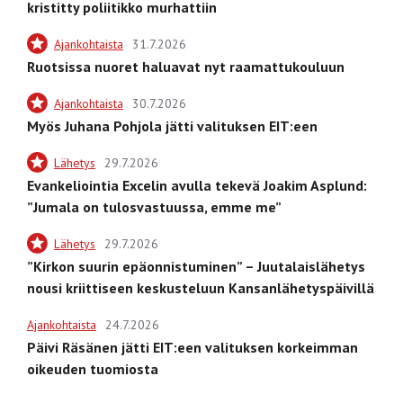
kristitty poliitikko murhattiin
Ajankohtaista
31.7.2026
Ruotsissa nuoret haluavat nyt raamattukouluun
Ajankohtaista
30.7.2026
Myös Juhana Pohjola jätti valituksen EIT:een
Lähetys
29.7.2026
Evankeliointia Excelin avulla tekevä Joakim Asplund:
”Jumala on tulosvastuussa, emme me”
Lähetys
29.7.2026
”Kirkon suurin epäonnistuminen” – Juutalaislähetys
nousi kriittiseen keskusteluun Kansanlähetyspäivillä
Ajankohtaista
24.7.2026
Päivi Räsänen jätti EIT:een valituksen korkeimman
oikeuden tuomiosta