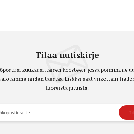
Tilaa uutiskirje
öpostiisi kuukausittaisen koosteen, jossa poimimme uut
a valotamme niiden taustaa. Lisäksi saat viikottain ti
tuoreista jutuista.