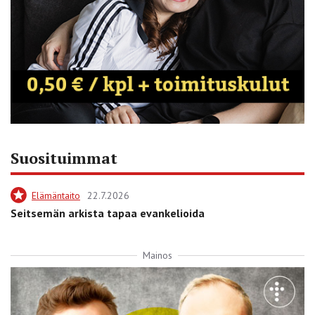
Suosituimmat
Elämäntaito
22.7.2026
Seitsemän arkista tapaa evankelioida
Mainos