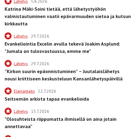
Lähetys
5.8.2026
Katrina Mäki-Soini tietää, että lähetystyöhön
valmistautuminen vaatii epävarmuuden sietoa ja kutsun
kirkkautta
Lähetys
29.7.2026
Evankeliointia Excelin avulla tekevä Joakim Asplund:
”Jumala on tulosvastuussa, emme me”
Lähetys
29.7.2026
”Kirkon suurin epäonnistuminen” – Juutalaislähetys
nousi kriittiseen keskusteluun Kansanlähetyspäivillä
Elämäntaito
22.7.2026
Seitsemän arkista tapaa evankelioida
Lähetys
15.7.2026
”Olosuhteista riippumatta ihmisellä on aina jotain
annettavaa”