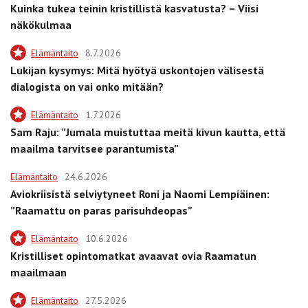
Kuinka tukea teinin kristillistä kasvatusta? – Viisi
näkökulmaa
Elämäntaito
8.7.2026
Lukijan kysymys: Mitä hyötyä uskontojen välisestä
dialogista on vai onko mitään?
Elämäntaito
1.7.2026
Sam Raju: ”Jumala muistuttaa meitä kivun kautta, että
maailma tarvitsee parantumista”
Elämäntaito
24.6.2026
Aviokriisistä selviytyneet Roni ja Naomi Lempiäinen:
”Raamattu on paras parisuhdeopas”
Elämäntaito
10.6.2026
Kristilliset opintomatkat avaavat ovia Raamatun
maailmaan
Elämäntaito
27.5.2026