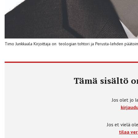
Timo Junkkaala Kirjoittaja on ­ teologian tohtori ja Perusta-lehden päätoim
Tämä sisältö on
Jos olet jo l
kirjaudu
Jos et vielä ole
tilaa ver