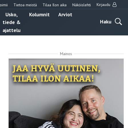
Kirjaudu
oimii
Tietoa meistä
Tilaa Ilon aika
Näköislehti
Usko,
Kolumnit
Arviot
Haku
tiede &
ajattelu
Mainos