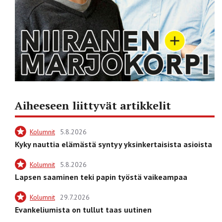
Aiheeseen liittyvät artikkelit
Kolumnit
5.8.2026
Kyky nauttia elämästä syntyy yksinkertaisista asioista
Kolumnit
5.8.2026
Lapsen saaminen teki papin työstä vaikeampaa
Kolumnit
29.7.2026
Evankeliumista on tullut taas uutinen