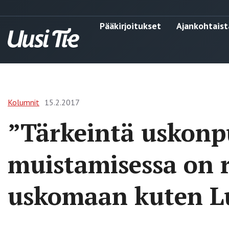
Pääkirjoitukset
Ajankohtaist
Kolumnit
15.2.2017
”Tärkeintä uskonp
muistamisessa on 
uskomaan kuten Lu