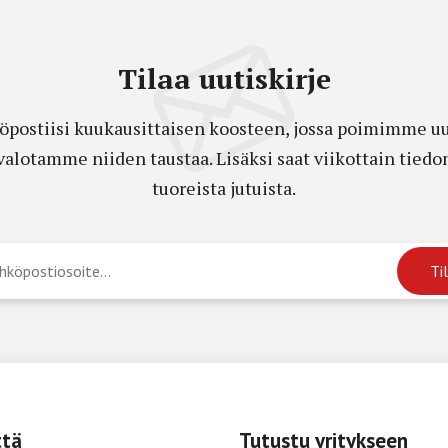
Tilaa uutiskirje
öpostiisi kuukausittaisen koosteen, jossa poimimme uut
a valotamme niiden taustaa. Lisäksi saat viikottain ti
tuoreista jutuista.
ttä
Tutustu yritykseen