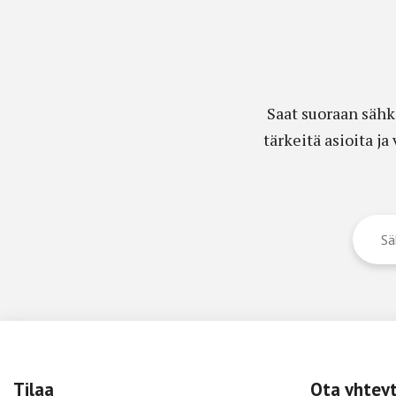
Saat suoraan sähk
tärkeitä asioita j
Tilaa
Ota yhtey