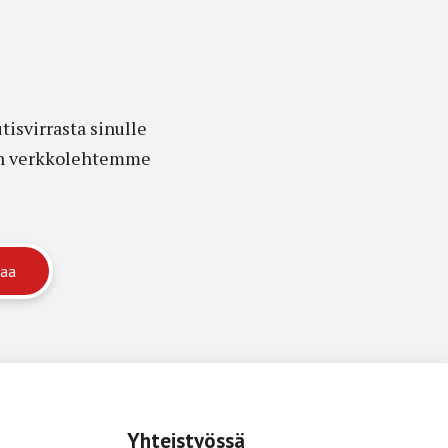
isvirrasta sinulle
edon verkkolehtemme
Yhteistyössä