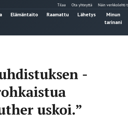
Tilaa
Ota yhteyttä
Näin verkkolehti t
a
Elämäntaito
Raamattu
Lähetys
Minun
tarinani
uhdistuksen ­
rohkaistua
ther uskoi.”