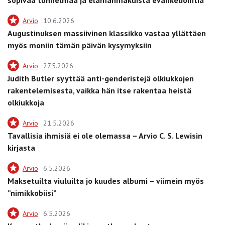
Arvio
10.6.2026
Augustinuksen massiivinen klassikko vastaa yllättäen
myös moniin tämän päivän kysymyksiin
Arvio
27.5.2026
Judith Butler syyttää anti-genderistejä olkiukkojen
rakentelemisesta, vaikka hän itse rakentaa heistä
olkiukkoja
Arvio
21.5.2026
Tavallisia ihmisiä ei ole olemassa – Arvio C. S. Lewisin
kirjasta
Arvio
6.5.2026
Maksetuilta viuluilta jo kuudes albumi – viimein myös
”nimikkobiisi”
Arvio
6.5.2026