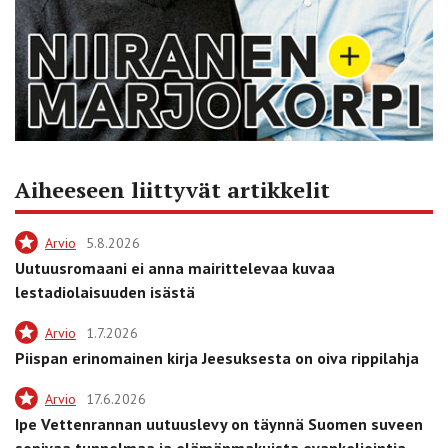
Aiheeseen liittyvät artikkelit
Arvio
5.8.2026
Uutuusromaani ei anna mairittelevaa kuvaa
lestadiolaisuuden isästä
Arvio
1.7.2026
Piispan erinomainen kirja Jeesuksesta on oiva rippilahja
Arvio
17.6.2026
Ipe Vettenrannan uutuuslevy on täynnä Suomen suveen
sopivaa tunnelmaa ja elämänmakuista evankeliointia