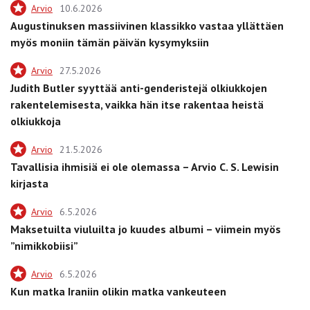
Arvio
10.6.2026
Augustinuksen massiivinen klassikko vastaa yllättäen
myös moniin tämän päivän kysymyksiin
Arvio
27.5.2026
Judith Butler syyttää anti-genderistejä olkiukkojen
rakentelemisesta, vaikka hän itse rakentaa heistä
olkiukkoja
Arvio
21.5.2026
Tavallisia ihmisiä ei ole olemassa – Arvio C. S. Lewisin
kirjasta
Arvio
6.5.2026
Maksetuilta viuluilta jo kuudes albumi – viimein myös
”nimikkobiisi”
Arvio
6.5.2026
Kun matka Iraniin olikin matka vankeuteen