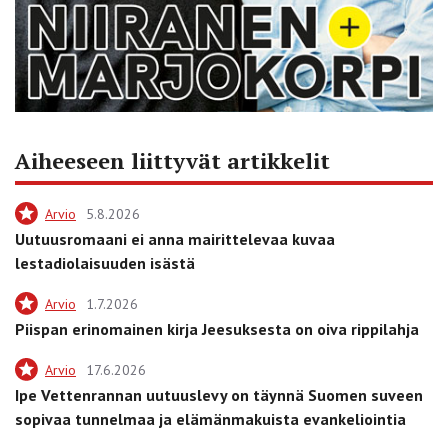
Aiheeseen liittyvät artikkelit
Arvio
5.8.2026
Uutuusromaani ei anna mairittelevaa kuvaa
lestadiolaisuuden isästä
Arvio
1.7.2026
Piispan erinomainen kirja Jeesuksesta on oiva rippilahja
Arvio
17.6.2026
Ipe Vettenrannan uutuuslevy on täynnä Suomen suveen
sopivaa tunnelmaa ja elämänmakuista evankeliointia