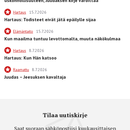
uskonnollisuuteen, Juudaksen kirje varoittaa
Hartaus
15.7.2026
Hartaus: Todisteet eivät jätä epäilylle sijaa
Elämäntaito
15.7.2026
Kun maailma tuntuu levottomalta, muuta näkökulmaa
Hartaus
8.7.2026
Hartaus: Kun Hän katsoo
Raamattu
8.7.2026
Juudas – Jeesuksen kavaltaja
Tilaa uutiskirje
Saat suoraan sähköpostiisi kuukausittaisen