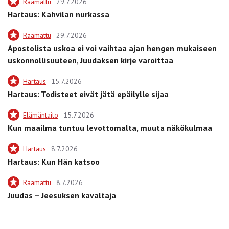
Raamattu
29.7.2026
Hartaus: Kahvilan nurkassa
Raamattu
29.7.2026
Apostolista uskoa ei voi vaihtaa ajan hengen mukaiseen
uskonnollisuuteen, Juudaksen kirje varoittaa
Hartaus
15.7.2026
Hartaus: Todisteet eivät jätä epäilylle sijaa
Elämäntaito
15.7.2026
Kun maailma tuntuu levottomalta, muuta näkökulmaa
Hartaus
8.7.2026
Hartaus: Kun Hän katsoo
Raamattu
8.7.2026
Juudas – Jeesuksen kavaltaja