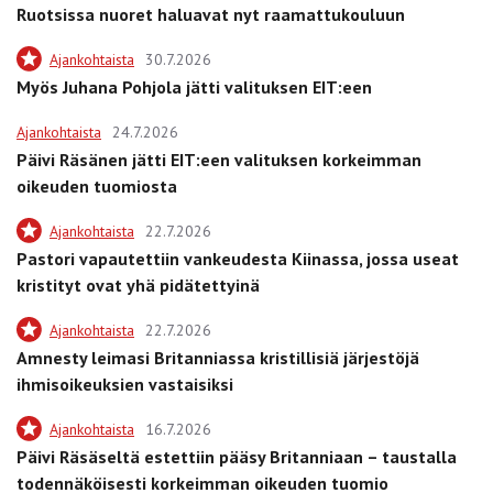
Ruotsissa nuoret haluavat nyt raamattukouluun
Ajankohtaista
30.7.2026
Myös Juhana Pohjola jätti valituksen EIT:een
Ajankohtaista
24.7.2026
Päivi Räsänen jätti EIT:een valituksen korkeimman
oikeuden tuomiosta
Ajankohtaista
22.7.2026
Pastori vapautettiin vankeudesta Kiinassa, jossa useat
kristityt ovat yhä pidätettyinä
Ajankohtaista
22.7.2026
Amnesty leimasi Britanniassa kristillisiä järjestöjä
ihmisoikeuksien vastaisiksi
Ajankohtaista
16.7.2026
Päivi Räsäseltä estettiin pääsy Britanniaan – taustalla
todennäköisesti korkeimman oikeuden tuomio