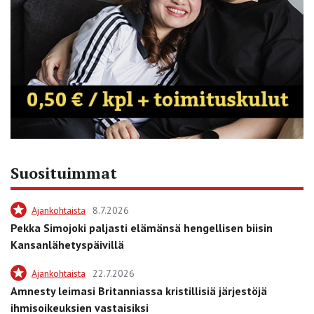
Suosituimmat
Ajankohtaista
8.7.2026
Pekka Simojoki paljasti elämänsä hengellisen biisin
Kansanlähetyspäivillä
Ajankohtaista
22.7.2026
Amnesty leimasi Britanniassa kristillisiä järjestöjä
ihmisoikeuksien vastaisiksi