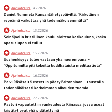
Ajankohtaista
4.7.2026
Daniel Nummela Kansanlähetyspäivillä: ”Kirkollinen
repeämä vaikuttaa yhä todennäköisemmältä”
Ajankohtaista
13.7.2026
Seinäjoella kristillinen koulu aloittaa kotikouluna, koska
opetuslupaa ei tullut
Ajankohtaista
13.7.2026
Uushenkisyys tulee vastaan yhä nuorempana –
”Oppitunnilla piti kokeilla buddhalaista meditaatiota”
Ajankohtaista
16.7.2026
Päivi Räsäseltä estettiin pääsy Britanniaan – taustalla
todennäköisesti korkeimman oikeuden tuomio
Ajankohtaista
22.7.2026
Pastori vapautettiin vankeudesta Kiinassa, jossa useat
kristityt ovat yhä pidätettyinä