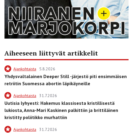
Aiheeseen liittyvät artikkelit
Ajankohtaista
5.8.2026
Yhdysvaltalainen Deeper Still -järjestö piti ensimmäisen
retriitin Suomessa abortin läpikäyneille
Ajankohtaista
31.7.2026
Uutisia lyhyesti: Hakemus klassisesta kristillisestä
lukiosta, Anna-Mari Kaskinen palkittiin ja brittiläinen
kristitty poliitikko murhattiin
Ajankohtaista
31.7.2026