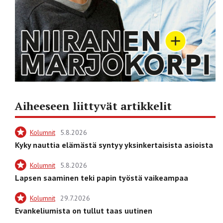
Aiheeseen liittyvät artikkelit
Kolumnit
5.8.2026
Kyky nauttia elämästä syntyy yksinkertaisista asioista
Kolumnit
5.8.2026
Lapsen saaminen teki papin työstä vaikeampaa
Kolumnit
29.7.2026
Evankeliumista on tullut taas uutinen