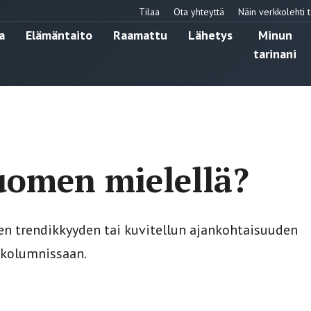
Tilaa
Ota yhteyttä
Näin verkkolehti t
a
Elämäntaito
Raamattu
Lähetys
Minun
tarinani
uomen mielellä?
nen trendikkyyden tai kuvitellun ajankohtaisuuden
n kolumnissaan.