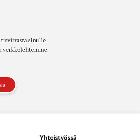
isvirrasta sinulle
edon verkkolehtemme
Yhteistyössä