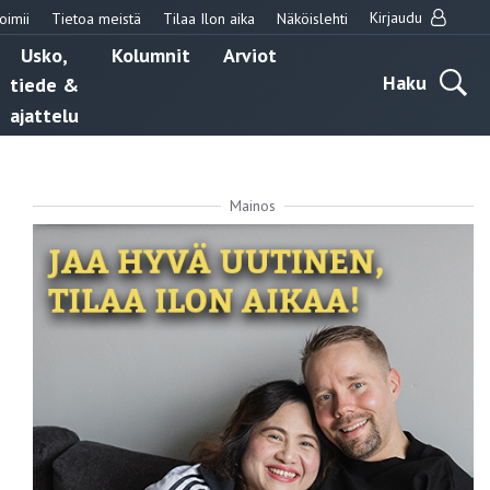
Kirjaudu
oimii
Tietoa meistä
Tilaa Ilon aika
Näköislehti
Usko,
Kolumnit
Arviot
Haku
tiede &
ajattelu
Mainos