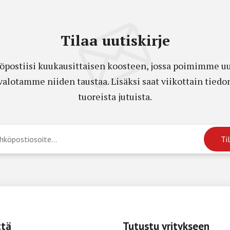
Tilaa uutiskirje
öpostiisi kuukausittaisen koosteen, jossa poimimme uut
a valotamme niiden taustaa. Lisäksi saat viikottain ti
tuoreista jutuista.
ttä
Tutustu yritykseen