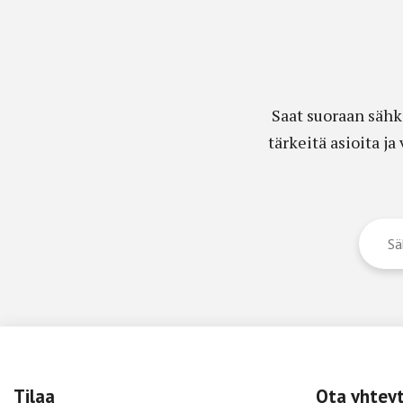
Saat suoraan sähk
tärkeitä asioita j
Tilaa
Ota yhtey