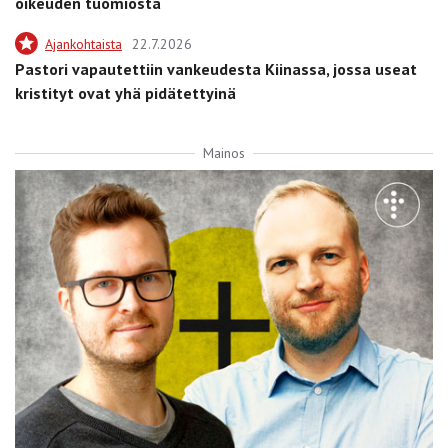
oikeuden tuomiosta
Ajankohtaista
22.7.2026
Pastori vapautettiin vankeudesta Kiinassa, jossa useat
kristityt ovat yhä pidätettyinä
Mainos