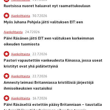
Ruotsissa nuoret haluavat nyt raamattukouluun
Ajankohtaista
30.7.2026
Myös Juhana Pohjola jätti valituksen EIT:een
Ajankohtaista
24.7.2026
Päivi Räsänen jätti EIT:een valituksen korkeimman
oikeuden tuomiosta
Ajankohtaista
22.7.2026
Pastori vapautettiin vankeudesta Kiinassa, jossa useat
kristityt ovat yhä pidätettyinä
Ajankohtaista
22.7.2026
Amnesty leimasi Britanniassa kristillisiä järjestöjä
ihmisoikeuksien vastaisiksi
Ajankohtaista
16.7.2026
Päivi Räsäseltä estettiin pääsy Britanniaan – taustalla