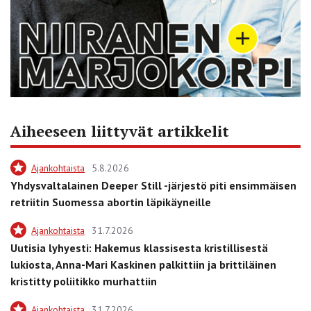
Aiheeseen liittyvät artikkelit
Ajankohtaista
5.8.2026
Yhdysvaltalainen Deeper Still -järjestö piti ensimmäisen
retriitin Suomessa abortin läpikäyneille
Ajankohtaista
31.7.2026
Uutisia lyhyesti: Hakemus klassisesta kristillisestä
lukiosta, Anna-Mari Kaskinen palkittiin ja brittiläinen
kristitty poliitikko murhattiin
Ajankohtaista
31.7.2026