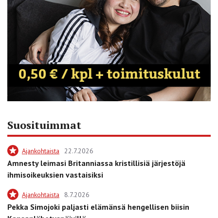
Suosituimmat
Ajankohtaista
22.7.2026
Amnesty leimasi Britanniassa kristillisiä järjestöjä
ihmisoikeuksien vastaisiksi
Ajankohtaista
8.7.2026
Pekka Simojoki paljasti elämänsä hengellisen biisin