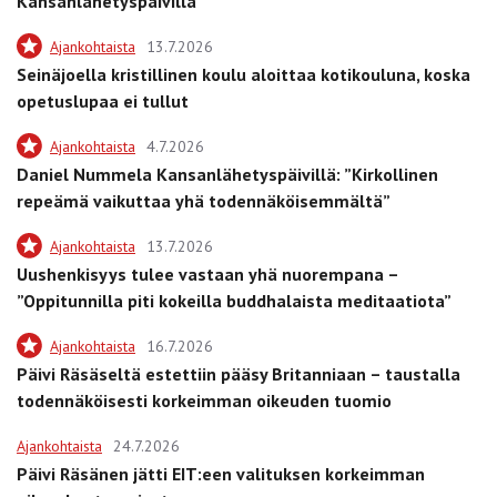
Kansanlähetyspäivillä
Ajankohtaista
13.7.2026
Seinäjoella kristillinen koulu aloittaa kotikouluna, koska
opetuslupaa ei tullut
Ajankohtaista
4.7.2026
Daniel Nummela Kansanlähetyspäivillä: ”Kirkollinen
repeämä vaikuttaa yhä todennäköisemmältä”
Ajankohtaista
13.7.2026
Uushenkisyys tulee vastaan yhä nuorempana –
”Oppitunnilla piti kokeilla buddhalaista meditaatiota”
Ajankohtaista
16.7.2026
Päivi Räsäseltä estettiin pääsy Britanniaan – taustalla
todennäköisesti korkeimman oikeuden tuomio
Ajankohtaista
24.7.2026
Päivi Räsänen jätti EIT:een valituksen korkeimman