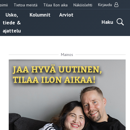
Kirjaudu
oimii
Tietoa meistä
Tilaa Ilon aika
Näköislehti
Usko,
Kolumnit
Arviot
Haku
tiede &
ajattelu
Mainos