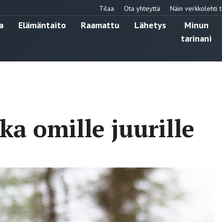
Tilaa
Ota yhteyttä
Näin verkkolehti t
a
Elämäntaito
Raamattu
Lähetys
Minun
tarinani
a omille juurille