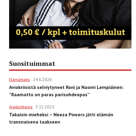
Suosituimmat
Elämäntaito
24.6.2026
Aviokriisistä selviytyneet Roni ja Naomi Lempiäinen:
”Raamattu on paras parisuhdeopas”
Ajankohtaista
3.12.2025
Takaisin mieheksi – Neeza Powers jätti elämän
transnaisena taakseen