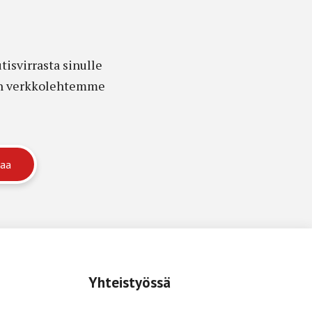
isvirrasta sinulle
edon verkkolehtemme
Yhteistyössä