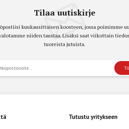
Tilaa uutiskirje
öpostiisi kuukausittaisen koosteen, jossa poimimme uut
a valotamme niiden taustaa. Lisäksi saat viikottain ti
tuoreista jutuista.
ttä
Tutustu yritykseen