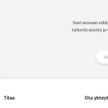
Saat suoraan sähk
tärkeitä asioita j
Tilaa
Ota yhtey