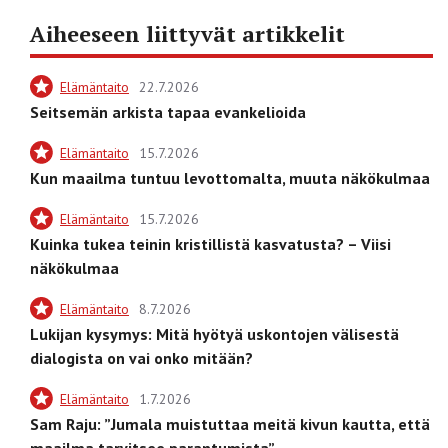
Aiheeseen liittyvät artikkelit
Elämäntaito
22.7.2026
Seitsemän arkista tapaa evankelioida
Elämäntaito
15.7.2026
Kun maailma tuntuu levottomalta, muuta näkökulmaa
Elämäntaito
15.7.2026
Kuinka tukea teinin kristillistä kasvatusta? – Viisi
näkökulmaa
Elämäntaito
8.7.2026
Lukijan kysymys: Mitä hyötyä uskontojen välisestä
dialogista on vai onko mitään?
Elämäntaito
1.7.2026
Sam Raju: ”Jumala muistuttaa meitä kivun kautta, että
maailma tarvitsee parantumista”