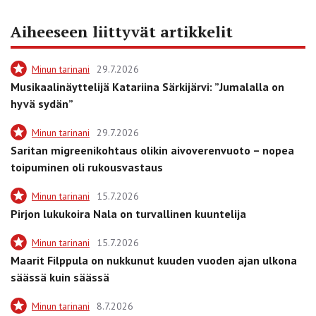
Aiheeseen liittyvät artikkelit
Minun tarinani
29.7.2026
Musikaalinäyttelijä Katariina Särkijärvi: ”Jumalalla on
hyvä sydän”
Minun tarinani
29.7.2026
Saritan migreenikohtaus olikin aivoverenvuoto – nopea
toipuminen oli rukousvastaus
Minun tarinani
15.7.2026
Pirjon lukukoira Nala on turvallinen kuuntelija
Minun tarinani
15.7.2026
Maarit Filppula on nukkunut kuuden vuoden ajan ulkona
säässä kuin säässä
Minun tarinani
8.7.2026