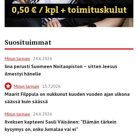
Suosituimmat
Minun tarinani
24.6.2026
Iina perusti Suomeen Noitaopiston – sitten Jeesus
ilmestyi hänelle
Minun tarinani
15.7.2026
Maarit Filppula on nukkunut kuuden vuoden ajan ulkona
säässä kuin säässä
Minun tarinani
24.6.2026
Ilveksen kapteeni Sauli Väisänen: ”Elämän tärkein
kysymys on, onko Jumalaa vai ei”