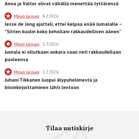
Anna ja Valter olivat vähällä menettää tyttärensä
Minun tarinani
8.7.2026
Jesse de Jong ajatteli, ettei kelpaa enää Jumalalle –
”Sitten kuulin koko kehollani rakkaudellisen äänen”
Minun tarinani
1.7.2026
Jumala ei ollutkaan ankara vaan veti rakkaudellaan
puoleensa
Minun tarinani
1.7.2026
Juhani Tikkanen luopui älypuhelimesta ja
biisinkirjoittaminen lähti lentoon
Tilaa uutiskirje