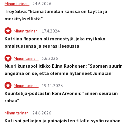
Minun tarinani
24.6.2026
Troy Silva: ”Elämä Jumalan kanssa on täyttä ja
merkityksellistä”
Minun tarinani
17.4.2024
Katriina Reponen oli menestyjä, joka myi koko
omaisuutensa ja seurasi Jeesusta
Minun tarinani
3.6.2026
Nuori kuntapoliitikko Elina Ruohonen: ”Suomen suurin
ongelma on se, että olemme hylänneet Jumalan”
Minun tarinani
19.11.2025
Kuuntelija-podcastin Roni Arvonen: ”Ennen seurasin
rahaa”
Minun tarinani
24.6.2026
Kati sai pelkojen ja painajaisten tilalle syvän rauhan