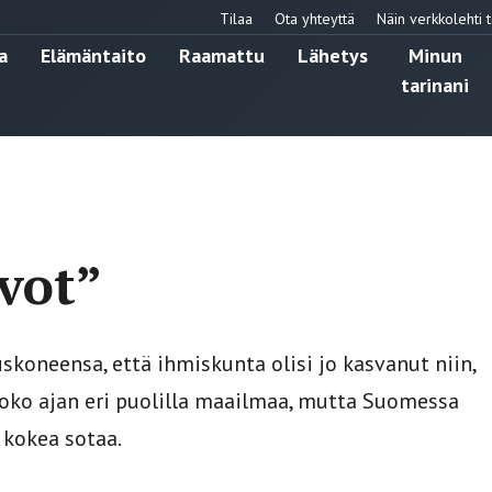
Tilaa
Ota yhteyttä
Näin verkkolehti t
a
Elämäntaito
Raamattu
Lähetys
Minun
tarinani
vot”
koneensa, että ihmiskunta olisi jo kasvanut niin,
y koko ajan eri puolilla maailmaa, mutta Suomessa
 kokea sotaa.