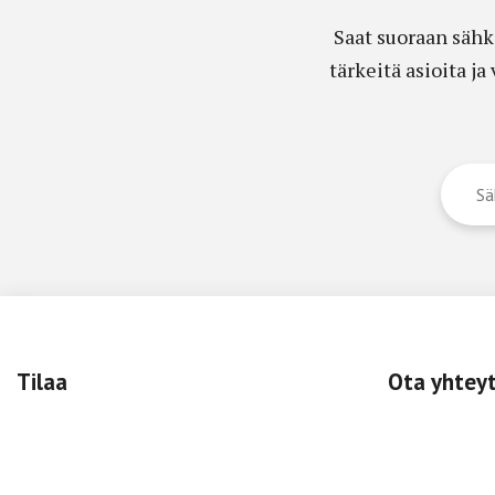
Saat suoraan sähk
tärkeitä asioita j
Tilaa
Ota yhtey