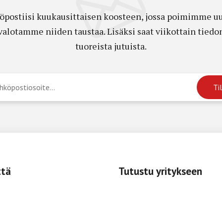
öpostiisi kuukausittaisen koosteen, jossa poimimme uut
a valotamme niiden taustaa. Lisäksi saat viikottain ti
tuoreista jutuista.
ttä
Tutustu yritykseen