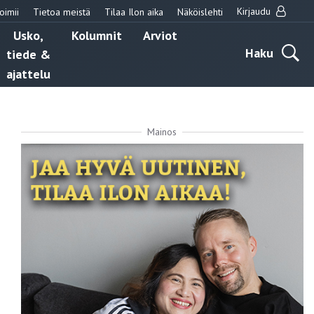
Kirjaudu
oimii
Tietoa meistä
Tilaa Ilon aika
Näköislehti
Usko,
Kolumnit
Arviot
Haku
tiede &
ajattelu
Mainos