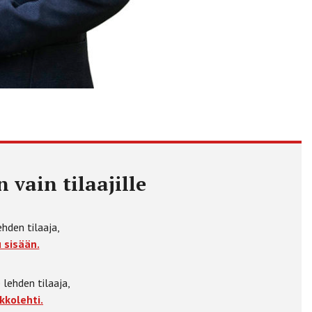
 vain tilaajille
ehden tilaaja,
 sisään.
 lehden tilaaja,
kkolehti.