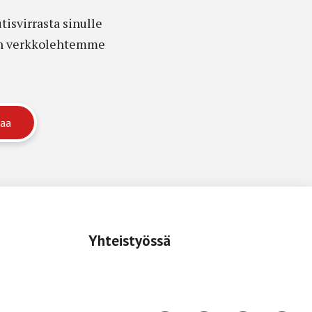
isvirrasta sinulle
edon verkkolehtemme
Yhteistyössä