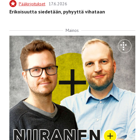
Pääkirjoitukset
17.6.2026
Erikoisuutta siedetään, pyhyyttä vihataan
Mainos