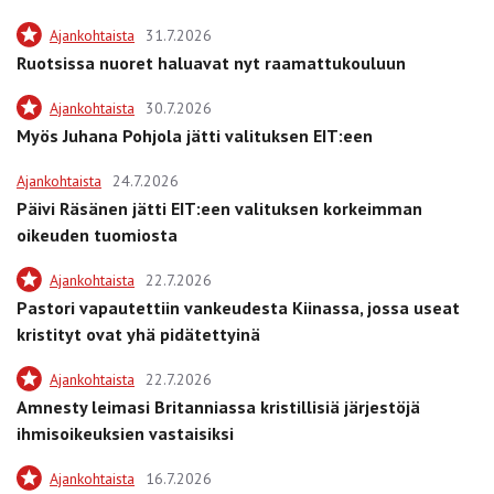
Ajankohtaista
31.7.2026
Ruotsissa nuoret haluavat nyt raamattukouluun
Ajankohtaista
30.7.2026
Myös Juhana Pohjola jätti valituksen EIT:een
Ajankohtaista
24.7.2026
Päivi Räsänen jätti EIT:een valituksen korkeimman
oikeuden tuomiosta
Ajankohtaista
22.7.2026
Pastori vapautettiin vankeudesta Kiinassa, jossa useat
kristityt ovat yhä pidätettyinä
Ajankohtaista
22.7.2026
Amnesty leimasi Britanniassa kristillisiä järjestöjä
ihmisoikeuksien vastaisiksi
Ajankohtaista
16.7.2026