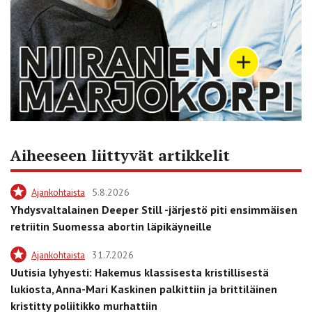
Aiheeseen liittyvät artikkelit
Ajankohtaista
5.8.2026
Yhdysvaltalainen Deeper Still -järjestö piti ensimmäisen
retriitin Suomessa abortin läpikäyneille
Ajankohtaista
31.7.2026
Uutisia lyhyesti: Hakemus klassisesta kristillisestä
lukiosta, Anna-Mari Kaskinen palkittiin ja brittiläinen
kristitty poliitikko murhattiin