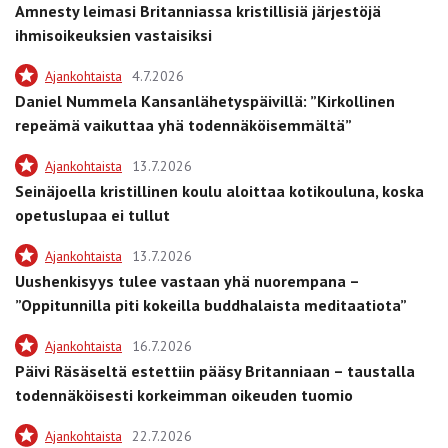
Amnesty leimasi Britanniassa kristillisiä järjestöjä
ihmisoikeuksien vastaisiksi
Ajankohtaista
4.7.2026
Daniel Nummela Kansanlähetyspäivillä: ”Kirkollinen
repeämä vaikuttaa yhä todennäköisemmältä”
Ajankohtaista
13.7.2026
Seinäjoella kristillinen koulu aloittaa kotikouluna, koska
opetuslupaa ei tullut
Ajankohtaista
13.7.2026
Uushenkisyys tulee vastaan yhä nuorempana –
”Oppitunnilla piti kokeilla buddhalaista meditaatiota”
Ajankohtaista
16.7.2026
Päivi Räsäseltä estettiin pääsy Britanniaan – taustalla
todennäköisesti korkeimman oikeuden tuomio
Ajankohtaista
22.7.2026