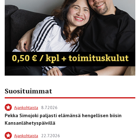
Suosituimmat
Ajankohtaista
8.7.2026
Pekka Simojoki paljasti elämänsä hengellisen biisin
Kansanlähetyspäivillä
Ajankohtaista
22.7.2026