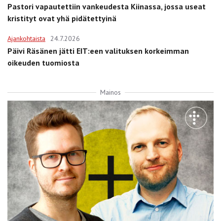
Pastori vapautettiin vankeudesta Kiinassa, jossa useat
kristityt ovat yhä pidätettyinä
Ajankohtaista
24.7.2026
Päivi Räsänen jätti EIT:een valituksen korkeimman
oikeuden tuomiosta
Mainos