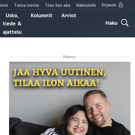
Kirjaudu
oimii
Tietoa meistä
Tilaa Ilon aika
Näköislehti
Usko,
Kolumnit
Arviot
Haku
tiede &
ajattelu
Mainos