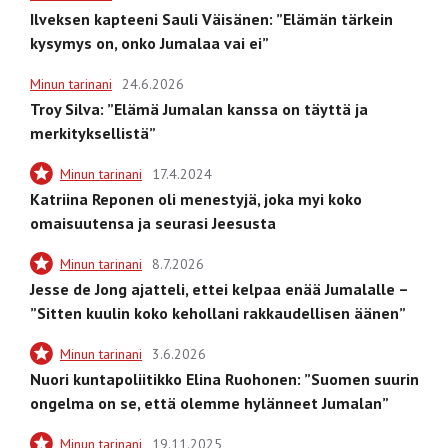
Ilveksen kapteeni Sauli Väisänen: ”Elämän tärkein
kysymys on, onko Jumalaa vai ei”
Minun tarinani
24.6.2026
Troy Silva: ”Elämä Jumalan kanssa on täyttä ja
merkityksellistä”
Minun tarinani
17.4.2024
Katriina Reponen oli menestyjä, joka myi koko
omaisuutensa ja seurasi Jeesusta
Minun tarinani
8.7.2026
Jesse de Jong ajatteli, ettei kelpaa enää Jumalalle –
”Sitten kuulin koko kehollani rakkaudellisen äänen”
Minun tarinani
3.6.2026
Nuori kuntapoliitikko Elina Ruohonen: ”Suomen suurin
ongelma on se, että olemme hylänneet Jumalan”
Minun tarinani
19.11.2025