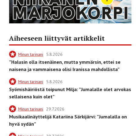
Aiheeseen liittyvät artikkelit
Minun tarinani
5.8.2026
”Halusin olla itsenäinen, mutta ymmärsin, ettei se
naisena ja vammaisena olisi Iranissa mahdollista”
Minun tarinani
5.8.2026
Syömishäiriöstä toipunut Milja: ”Jumalalle olet arvokas
sellaisena kuin olet”
Minun tarinani
29.7.2026
Musikaalinäyttelijä Katariina Särkijärvi: ”Jumalalla on
hyvä sydän”