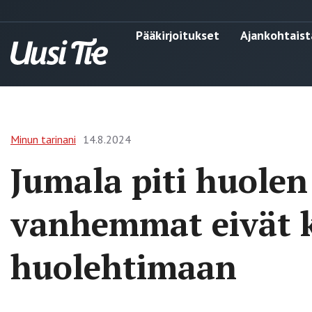
Pääkirjoitukset
Ajankohtaist
Minun tarinani
14.8.2024
Jumala piti huolen 
vanhemmat eivät 
huolehtimaan