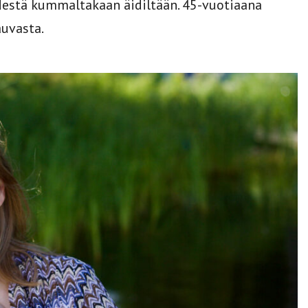
ydestä kummaltakaan äidiltään. 45-vuotiaana
uvasta.