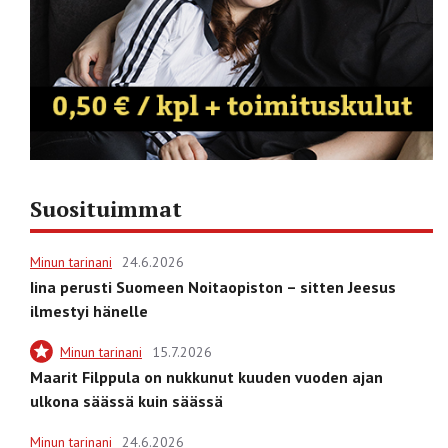
Suosituimmat
Minun tarinani
24.6.2026
Iina perusti Suomeen Noitaopiston – sitten Jeesus
ilmestyi hänelle
Minun tarinani
15.7.2026
Maarit Filppula on nukkunut kuuden vuoden ajan
ulkona säässä kuin säässä
Minun tarinani
24.6.2026