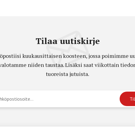
Tilaa uutiskirje
öpostiisi kuukausittaisen koosteen, jossa poimimme uut
a valotamme niiden taustaa. Lisäksi saat viikottain ti
tuoreista jutuista.