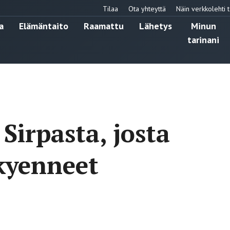
Tilaa
Ota yhteyttä
Näin verkkolehti t
a
Elämäntaito
Raamattu
Lähetys
Minun
tarinani
Sirpasta, josta
kyenneet