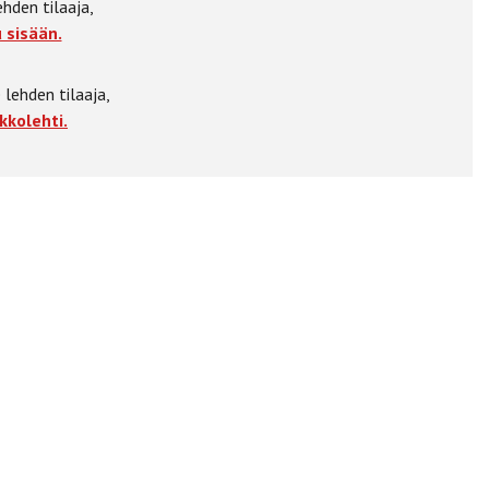
ehden tilaaja,
 sisään.
 lehden tilaaja,
kkolehti.