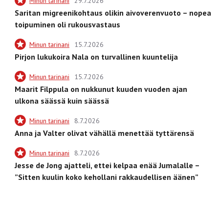
Minun tarinani
29.7.2026
Saritan migreenikohtaus olikin aivoverenvuoto – nopea
toipuminen oli rukousvastaus
Minun tarinani
15.7.2026
Pirjon lukukoira Nala on turvallinen kuuntelija
Minun tarinani
15.7.2026
Maarit Filppula on nukkunut kuuden vuoden ajan
ulkona säässä kuin säässä
Minun tarinani
8.7.2026
Anna ja Valter olivat vähällä menettää tyttärensä
Minun tarinani
8.7.2026
Jesse de Jong ajatteli, ettei kelpaa enää Jumalalle –
”Sitten kuulin koko kehollani rakkaudellisen äänen”