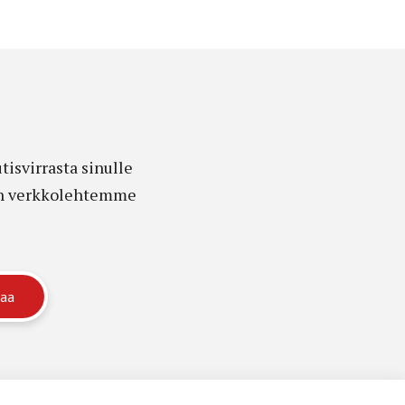
isvirrasta sinulle
edon verkkolehtemme