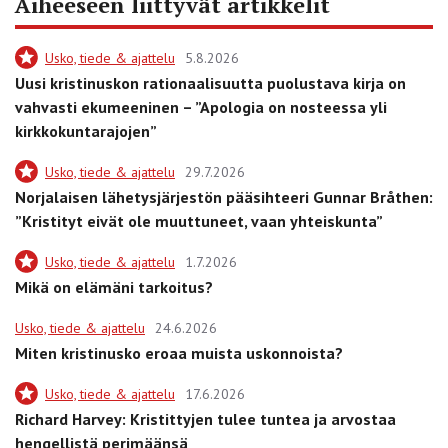
Aiheeseen liittyvät artikkelit
Usko, tiede & ajattelu
5.8.2026
Uusi kristinuskon rationaalisuutta puolustava kirja on
vahvasti ekumeeninen – ”Apologia on nosteessa yli
kirkkokuntarajojen”
Usko, tiede & ajattelu
29.7.2026
Norjalaisen lähetysjärjestön pääsihteeri Gunnar Bråthen:
”Kristityt eivät ole muuttuneet, vaan yhteiskunta”
Usko, tiede & ajattelu
1.7.2026
Mikä on elämäni tarkoitus?
Usko, tiede & ajattelu
24.6.2026
Miten kristinusko eroaa muista uskonnoista?
Usko, tiede & ajattelu
17.6.2026
Richard Harvey: Kristittyjen tulee tuntea ja arvostaa
hengellistä perimäänsä