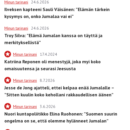
Minun tarinani
24.6.2026
Ilveksen kapteeni Sauli Väisänen: ”Elämän tärkein
kysymys on, onko Jumalaa vai ei”
Minun tarinani
24.6.2026
Troy Silva: ”Elämä Jumalan kanssa on täyttä ja
merkityksellistä”
Minun tarinani
17.4.2024
Katriina Reponen oli menestyjä, joka myi koko
omaisuutensa ja seurasi Jeesusta
Minun tarinani
8.7.2026
Jesse de Jong ajatteli, ettei kelpaa enää Jumalalle –
”Sitten kuulin koko kehollani rakkaudellisen äänen”
Minun tarinani
3.6.2026
Nuori kuntapoliitikko Elina Ruohonen: ”Suomen suurin
ongelma on se, että olemme hylänneet Jumalan”