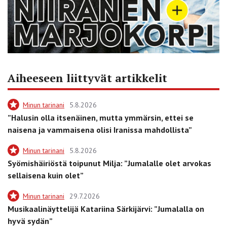
Aiheeseen liittyvät artikkelit
Minun tarinani
5.8.2026
”Halusin olla itsenäinen, mutta ymmärsin, ettei se
naisena ja vammaisena olisi Iranissa mahdollista”
Minun tarinani
5.8.2026
Syömishäiriöstä toipunut Milja: ”Jumalalle olet arvokas
sellaisena kuin olet”
Minun tarinani
29.7.2026
Musikaalinäyttelijä Katariina Särkijärvi: ”Jumalalla on
hyvä sydän”