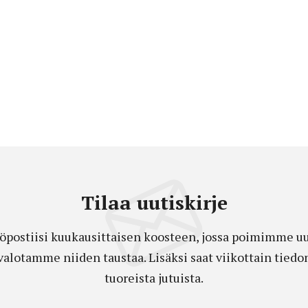
Tilaa uutiskirje
öpostiisi kuukausittaisen koosteen, jossa poimimme uut
a valotamme niiden taustaa. Lisäksi saat viikottain ti
tuoreista jutuista.