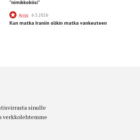
”nimikkobiisi”
Arvio
6.5.2026
Kun matka Iraniin olikin matka vankeuteen
isvirrasta sinulle
edon verkkolehtemme