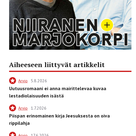
Aiheeseen liittyvät artikkelit
Arvio
5.8.2026
Uutuusromaani ei anna mairittelevaa kuvaa
lestadiolaisuuden isästä
Arvio
1.7.2026
Piispan erinomainen kirja Jeesuksesta on oiva
rippilahja
Arvio
17.6.2026