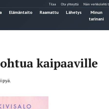
Tilaa
Ota yhteyttä
Näin verkkolehti t
a
Elämäntaito
Raamattu
Lähetys
Minun
tarinani
lohtua kaipaaville
ipyä.