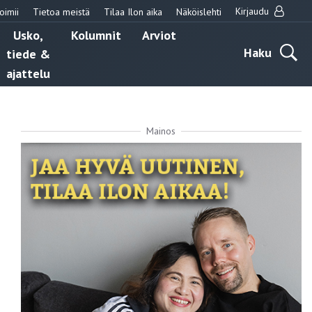
Kirjaudu
oimii
Tietoa meistä
Tilaa Ilon aika
Näköislehti
Usko,
Kolumnit
Arviot
Haku
tiede &
ajattelu
Mainos