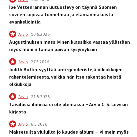
Ipe Vettenrannan uutuuslevy on täynnä Suomen
suveen sopivaa tunnelmaa ja elämänmakuista
evankeliointia
Arvio
10.6.2026
Augustinuksen massiivinen klassikko vastaa yllättäen
myös moniin tämän päivän kysymyksiin
Arvio
27.5.2026
Judith Butler syyttää anti-genderistejä olkiukkojen
rakentelemisesta, vaikka hän itse rakentaa heistä
olkiukkoja
Arvio
21.5.2026
Tavallisia ihmisiä ei ole olemassa – Arvio C. S. Lewisin
kirjasta
Arvio
6.5.2026
Maksetuilta viuluilta jo kuudes albumi – viimein myös