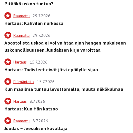
Pitääkö uskon tuntua?
Raamattu
29.7.2026
Hartaus: Kahvilan nurkassa
Raamattu
29.7.2026
Apostolista uskoa ei voi vaihtaa ajan hengen mukaiseen
uskonnollisuuteen, Juudaksen kirje varoittaa
Hartaus
15.7.2026
Hartaus: Todisteet eivät jätä epäilylle sijaa
Elämäntaito
15.7.2026
Kun maailma tuntuu levottomalta, muuta näkökulmaa
Hartaus
8.7.2026
Hartaus: Kun Hän katsoo
Raamattu
8.7.2026
Juudas – Jeesuksen kavaltaja