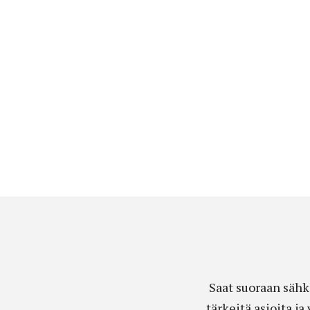
Saat suoraan sähk
tärkeitä asioita j