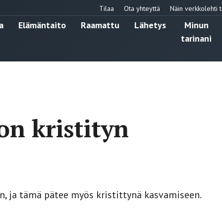
Tilaa
Ota yhteyttä
Näin verkkolehti t
a
Elämäntaito
Raamattu
Lähetys
Minun
tarinani
n kristityn
, ja tämä pätee myös kristittynä kasvamiseen.