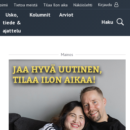
Kirjaudu
oimii
Tietoa meistä
Tilaa Ilon aika
Näköislehti
Usko,
Kolumnit
Arviot
Haku
tiede &
ajattelu
Mainos