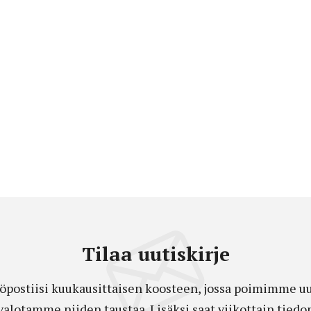
Tilaa uutiskirje
öpostiisi kuukausittaisen koosteen, jossa poimimme uut
a valotamme niiden taustaa. Lisäksi saat viikottain ti