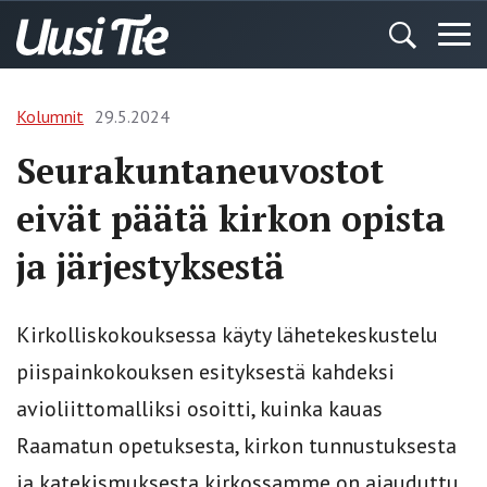
Kolumnit
29.5.2024
Seurakuntaneuvostot
eivät päätä kirkon opista
ja järjestyksestä
Kirkolliskokouksessa käyty lähetekeskustelu
piispainkokouksen esityksestä kahdeksi
avioliittomalliksi osoitti, kuinka kauas
Raamatun opetuksesta, kirkon tunnustuksesta
ja katekismuksesta kirkossamme on ajauduttu.