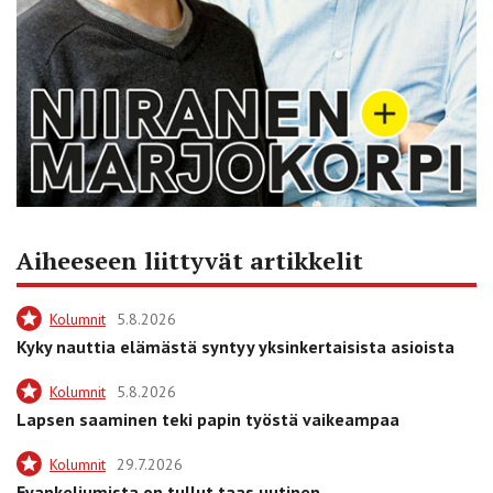
Aiheeseen liittyvät artikkelit
Kolumnit
5.8.2026
Kyky nauttia elämästä syntyy yksinkertaisista asioista
Kolumnit
5.8.2026
Lapsen saaminen teki papin työstä vaikeampaa
Kolumnit
29.7.2026
Evankeliumista on tullut taas uutinen