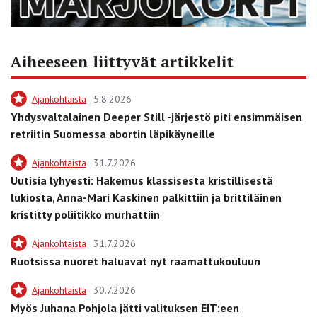
Aiheeseen liittyvät artikkelit
Ajankohtaista
5.8.2026
Yhdysvaltalainen Deeper Still -järjestö piti ensimmäisen
retriitin Suomessa abortin läpikäyneille
Ajankohtaista
31.7.2026
Uutisia lyhyesti: Hakemus klassisesta kristillisestä
lukiosta, Anna-Mari Kaskinen palkittiin ja brittiläinen
kristitty poliitikko murhattiin
Ajankohtaista
31.7.2026
Ruotsissa nuoret haluavat nyt raamattukouluun
Ajankohtaista
30.7.2026
Myös Juhana Pohjola jätti valituksen EIT:een