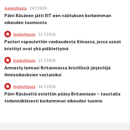
Ajankohtaista
24.7.2026
Päivi Räsänen jätti EIT:een valituksen korkeimman
oikeuden tuomiosta
Ajankohtaista
22.7.2026
Pastori vapautettiin vankeudesta Kiinassa, jossa useat
kristityt ovat yhä pidätettyinä
Ajankohtaista
22.7.2026
Amnesty leimasi Britanniassa kristillisiä järjestöjä
ihmisoikeuksien vastaisiksi
Ajankohtaista
16.7.2026
Päivi Räsäseltä estettiin pääsy Britanniaan – taustalla
todennäköisesti korkeimman oikeuden tuomio