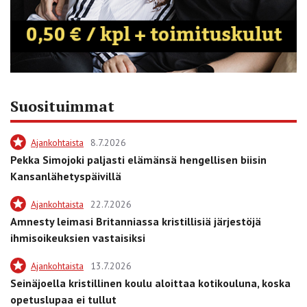
Suosituimmat
Ajankohtaista
8.7.2026
Pekka Simojoki paljasti elämänsä hengellisen biisin
Kansanlähetyspäivillä
Ajankohtaista
22.7.2026
Amnesty leimasi Britanniassa kristillisiä järjestöjä
ihmisoikeuksien vastaisiksi
Ajankohtaista
13.7.2026
Seinäjoella kristillinen koulu aloittaa kotikouluna, koska
opetuslupaa ei tullut