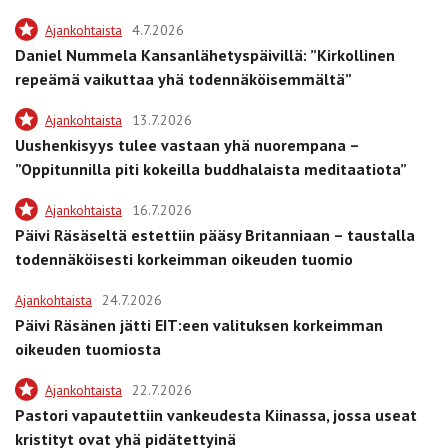
Ajankohtaista
4.7.2026
Daniel Nummela Kansanlähetyspäivillä: ”Kirkollinen
repeämä vaikuttaa yhä todennäköisemmältä”
Ajankohtaista
13.7.2026
Uushenkisyys tulee vastaan yhä nuorempana –
”Oppitunnilla piti kokeilla buddhalaista meditaatiota”
Ajankohtaista
16.7.2026
Päivi Räsäseltä estettiin pääsy Britanniaan – taustalla
todennäköisesti korkeimman oikeuden tuomio
Ajankohtaista
24.7.2026
Päivi Räsänen jätti EIT:een valituksen korkeimman
oikeuden tuomiosta
Ajankohtaista
22.7.2026
Pastori vapautettiin vankeudesta Kiinassa, jossa useat
kristityt ovat yhä pidätettyinä