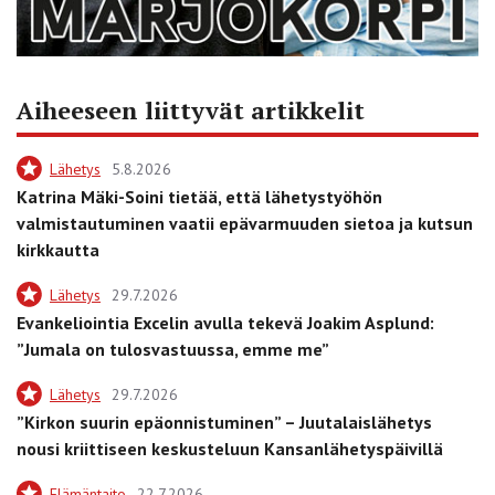
Aiheeseen liittyvät artikkelit
Lähetys
5.8.2026
Katrina Mäki-Soini tietää, että lähetystyöhön
valmistautuminen vaatii epävarmuuden sietoa ja kutsun
kirkkautta
Lähetys
29.7.2026
Evankeliointia Excelin avulla tekevä Joakim Asplund:
”Jumala on tulosvastuussa, emme me”
Lähetys
29.7.2026
”Kirkon suurin epäonnistuminen” – Juutalaislähetys
nousi kriittiseen keskusteluun Kansanlähetyspäivillä
Elämäntaito
22.7.2026