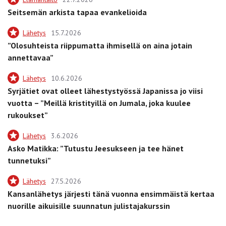
Seitsemän arkista tapaa evankelioida
Lähetys
15.7.2026
”Olosuhteista riippumatta ihmisellä on aina jotain
annettavaa”
Lähetys
10.6.2026
Syrjätiet ovat olleet lähestystyössä Japanissa jo viisi
vuotta – ”Meillä kristityillä on Jumala, joka kuulee
rukoukset”
Lähetys
3.6.2026
Asko Matikka: ”Tutustu Jeesukseen ja tee hänet
tunnetuksi”
Lähetys
27.5.2026
Kansanlähetys järjesti tänä vuonna ensimmäistä kertaa
nuorille aikuisille suunnatun julistajakurssin