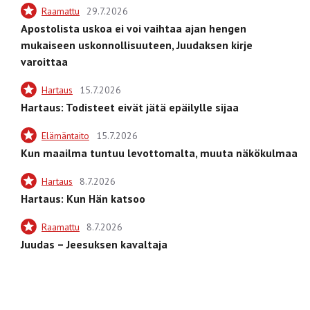
Raamattu
29.7.2026
Apostolista uskoa ei voi vaihtaa ajan hengen
mukaiseen uskonnollisuuteen, Juudaksen kirje
varoittaa
Hartaus
15.7.2026
Hartaus: Todisteet eivät jätä epäilylle sijaa
Elämäntaito
15.7.2026
Kun maailma tuntuu levottomalta, muuta näkökulmaa
Hartaus
8.7.2026
Hartaus: Kun Hän katsoo
Raamattu
8.7.2026
Juudas – Jeesuksen kavaltaja