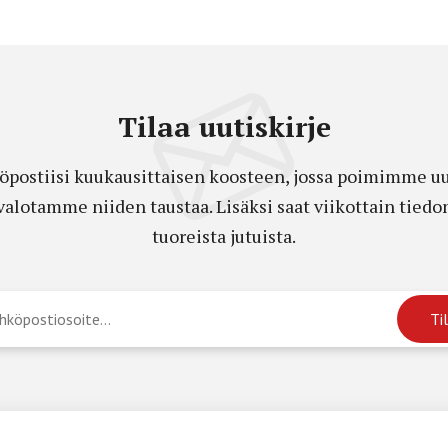
Tilaa uutiskirje
öpostiisi kuukausittaisen koosteen, jossa poimimme uut
a valotamme niiden taustaa. Lisäksi saat viikottain ti
tuoreista jutuista.