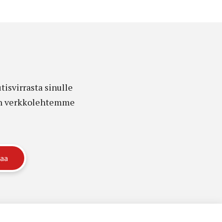
isvirrasta sinulle
edon verkkolehtemme