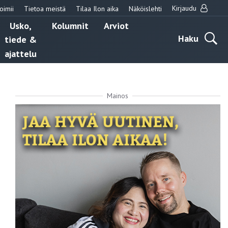
Kirjaudu
oimii
Tietoa meistä
Tilaa Ilon aika
Näköislehti
Usko,
Kolumnit
Arviot
Haku
tiede &
ajattelu
Mainos