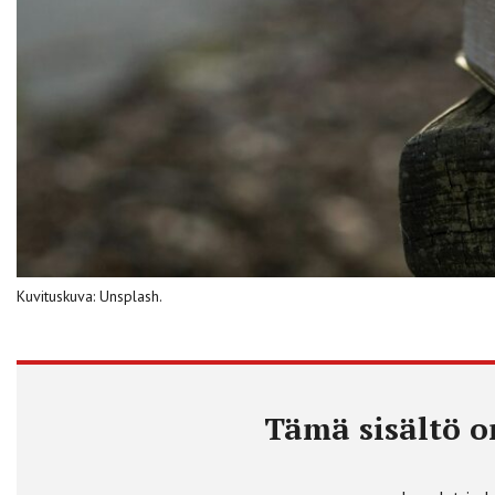
Kuvituskuva: Unsplash.
Tämä sisältö on