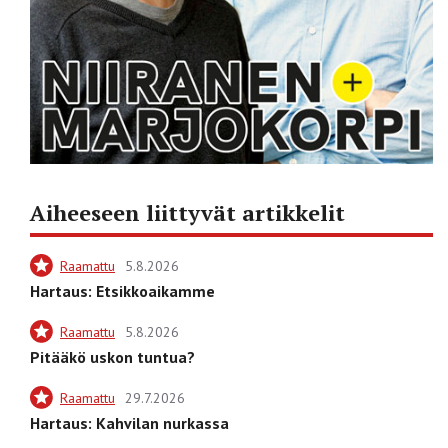
Aiheeseen liittyvät artikkelit
Raamattu
5.8.2026
Hartaus: Etsikkoaikamme
Raamattu
5.8.2026
Pitääkö uskon tuntua?
Raamattu
29.7.2026
Hartaus: Kahvilan nurkassa