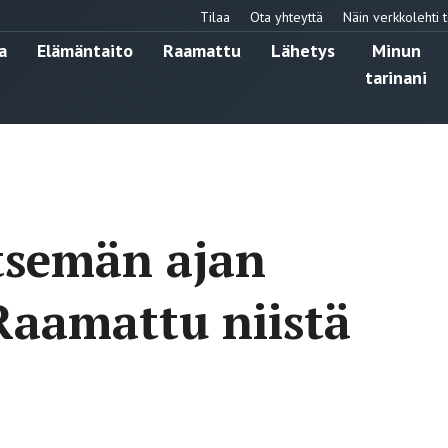
Tilaa
Ota yhteyttä
Näin verkkolehti t
a
Elämäntaito
Raamattu
Lähetys
Minun
tarinani
tsemän ajan
Raamattu niistä