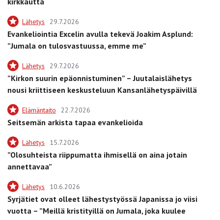
kirkkautta
Lähetys
29.7.2026
Evankeliointia Excelin avulla tekevä Joakim Asplund:
”Jumala on tulosvastuussa, emme me”
Lähetys
29.7.2026
”Kirkon suurin epäonnistuminen” – Juutalaislähetys
nousi kriittiseen keskusteluun Kansanlähetyspäivillä
Elämäntaito
22.7.2026
Seitsemän arkista tapaa evankelioida
Lähetys
15.7.2026
”Olosuhteista riippumatta ihmisellä on aina jotain
annettavaa”
Lähetys
10.6.2026
Syrjätiet ovat olleet lähestystyössä Japanissa jo viisi
vuotta – ”Meillä kristityillä on Jumala, joka kuulee