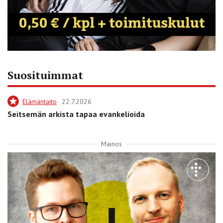
Suosituimmat
Elämäntaito
22.7.2026
Seitsemän arkista tapaa evankelioida
Mainos