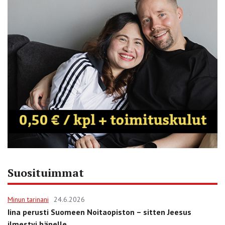
Suosituimmat
Minun tarinani
24.6.2026
Iina perusti Suomeen Noitaopiston – sitten Jeesus
ilmestyi hänelle