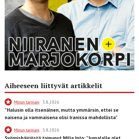
Aiheeseen liittyvät artikkelit
Minun tarinani
5.8.2026
”Halusin olla itsenäinen, mutta ymmärsin, ettei se
naisena ja vammaisena olisi Iranissa mahdollista”
Minun tarinani
5.8.2026
Syömishäiriöstä toipunut Milja Into: ”Jumalalle olet