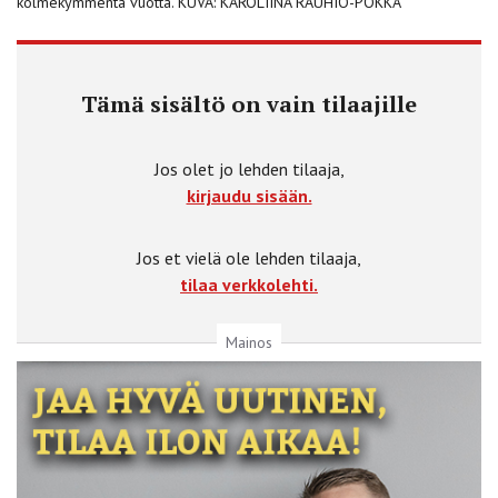
kolmekymmentä vuotta. KUVA: KAROLIINA RAUHIO-POKKA
Tämä sisältö on vain tilaajille
Jos olet jo lehden tilaaja,
kirjaudu sisään.
Jos et vielä ole lehden tilaaja,
tilaa verkkolehti.
Mainos