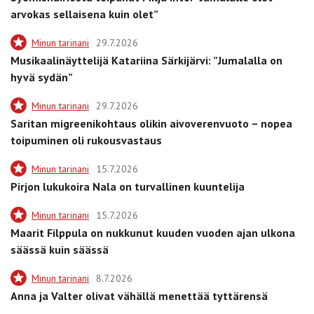
arvokas sellaisena kuin olet”
Minun tarinani
29.7.2026
Musikaalinäyttelijä Katariina Särkijärvi: ”Jumalalla on
hyvä sydän”
Minun tarinani
29.7.2026
Saritan migreenikohtaus olikin aivoverenvuoto – nopea
toipuminen oli rukousvastaus
Minun tarinani
15.7.2026
Pirjon lukukoira Nala on turvallinen kuuntelija
Minun tarinani
15.7.2026
Maarit Filppula on nukkunut kuuden vuoden ajan ulkona
säässä kuin säässä
Minun tarinani
8.7.2026
Anna ja Valter olivat vähällä menettää tyttärensä