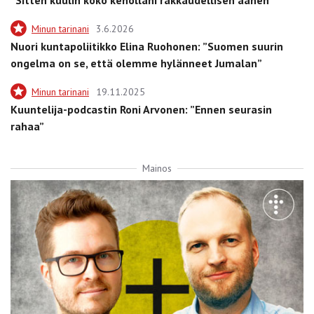
Minun tarinani
3.6.2026
Nuori kuntapoliitikko Elina Ruohonen: ”Suomen suurin
ongelma on se, että olemme hylänneet Jumalan”
Minun tarinani
19.11.2025
Kuuntelija-podcastin Roni Arvonen: ”Ennen seurasin
rahaa”
Mainos