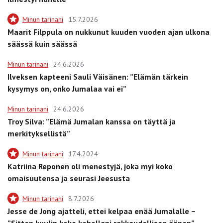
Minun tarinani
15.7.2026
Maarit Filppula on nukkunut kuuden vuoden ajan ulkona
säässä kuin säässä
Minun tarinani
24.6.2026
Ilveksen kapteeni Sauli Väisänen: ”Elämän tärkein
kysymys on, onko Jumalaa vai ei”
Minun tarinani
24.6.2026
Troy Silva: ”Elämä Jumalan kanssa on täyttä ja
merkityksellistä”
Minun tarinani
17.4.2024
Katriina Reponen oli menestyjä, joka myi koko
omaisuutensa ja seurasi Jeesusta
Minun tarinani
8.7.2026
Jesse de Jong ajatteli, ettei kelpaa enää Jumalalle –
”Sitten kuulin koko kehollani rakkaudellisen äänen”