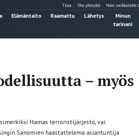
Tilaa
Ota yhteyttä
Näin verkkolehti t
a
Elämäntaito
Raamattu
Lähetys
Minun
tarinani
odellisuutta – myös
simerkiksi Hamas terroristijärjestö, vai
elsingin Sanomien haastattelema asiantuntija