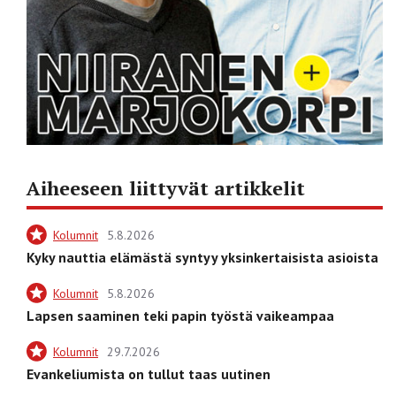
Aiheeseen liittyvät artikkelit
Kolumnit
5.8.2026
Kyky nauttia elämästä syntyy yksinkertaisista asioista
Kolumnit
5.8.2026
Lapsen saaminen teki papin työstä vaikeampaa
Kolumnit
29.7.2026
Evankeliumista on tullut taas uutinen