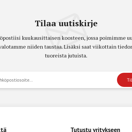
Tilaa uutiskirje
öpostiisi kuukausittaisen koosteen, jossa poimimme uut
a valotamme niiden taustaa. Lisäksi saat viikottain ti
tuoreista jutuista.
ttä
Tutustu yritykseen