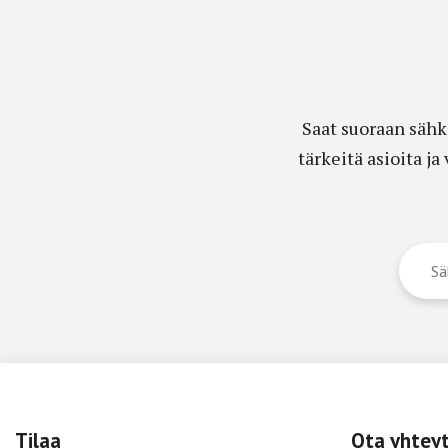
Saat suoraan sähk
tärkeitä asioita j
Tilaa
Ota yhtey