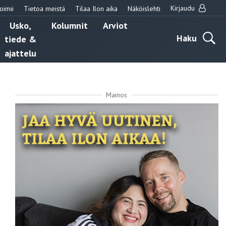
Kirjaudu
oimii
Tietoa meistä
Tilaa Ilon aika
Näköislehti
Usko,
Kolumnit
Arviot
Haku
tiede &
ajattelu
Mainos