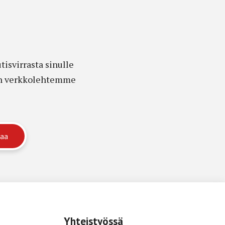
isvirrasta sinulle
edon verkkolehtemme
Yhteistyössä