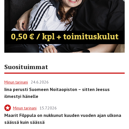
Suosituimmat
Minun tarinani
24.6.2026
Iina perusti Suomeen Noitaopiston – sitten Jeesus
ilmestyi hänelle
Minun tarinani
15.7.2026
Maarit Filppula on nukkunut kuuden vuoden ajan ulkona
säässä kuin säässä