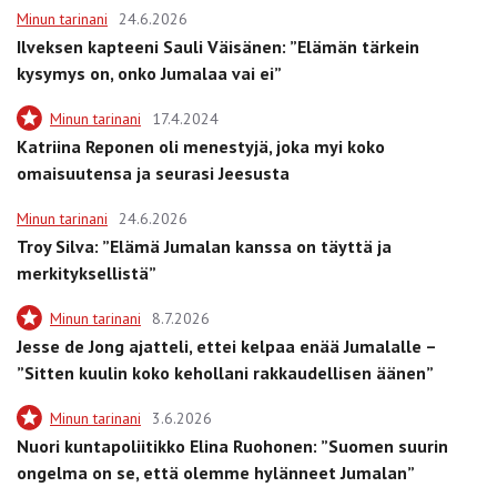
Minun tarinani
24.6.2026
Ilveksen kapteeni Sauli Väisänen: ”Elämän tärkein
kysymys on, onko Jumalaa vai ei”
Minun tarinani
17.4.2024
Katriina Reponen oli menestyjä, joka myi koko
omaisuutensa ja seurasi Jeesusta
Minun tarinani
24.6.2026
Troy Silva: ”Elämä Jumalan kanssa on täyttä ja
merkityksellistä”
Minun tarinani
8.7.2026
Jesse de Jong ajatteli, ettei kelpaa enää Jumalalle –
”Sitten kuulin koko kehollani rakkaudellisen äänen”
Minun tarinani
3.6.2026
Nuori kuntapoliitikko Elina Ruohonen: ”Suomen suurin
ongelma on se, että olemme hylänneet Jumalan”