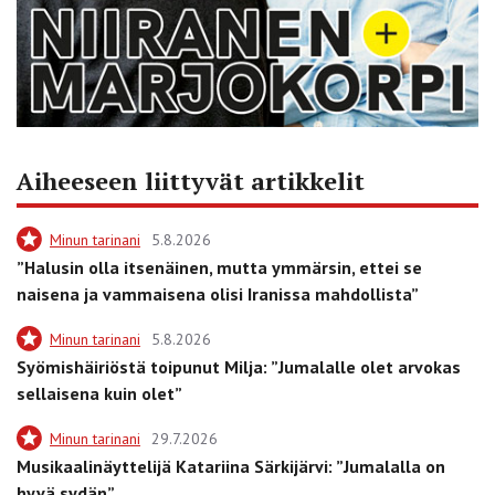
Aiheeseen liittyvät artikkelit
Minun tarinani
5.8.2026
”Halusin olla itsenäinen, mutta ymmärsin, ettei se
naisena ja vammaisena olisi Iranissa mahdollista”
Minun tarinani
5.8.2026
Syömishäiriöstä toipunut Milja: ”Jumalalle olet arvokas
sellaisena kuin olet”
Minun tarinani
29.7.2026
Musikaalinäyttelijä Katariina Särkijärvi: ”Jumalalla on
hyvä sydän”