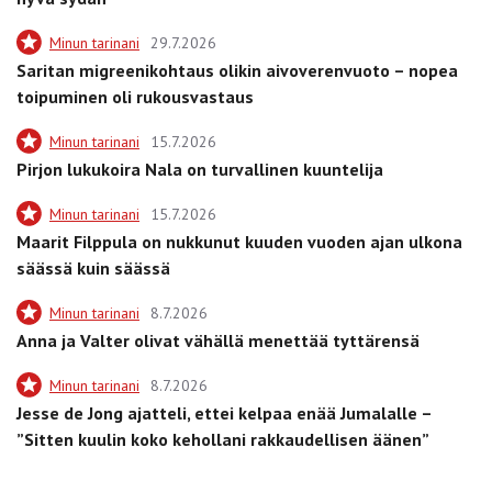
Minun tarinani
29.7.2026
Saritan migreenikohtaus olikin aivoverenvuoto – nopea
toipuminen oli rukousvastaus
Minun tarinani
15.7.2026
Pirjon lukukoira Nala on turvallinen kuuntelija
Minun tarinani
15.7.2026
Maarit Filppula on nukkunut kuuden vuoden ajan ulkona
säässä kuin säässä
Minun tarinani
8.7.2026
Anna ja Valter olivat vähällä menettää tyttärensä
Minun tarinani
8.7.2026
Jesse de Jong ajatteli, ettei kelpaa enää Jumalalle –
”Sitten kuulin koko kehollani rakkaudellisen äänen”