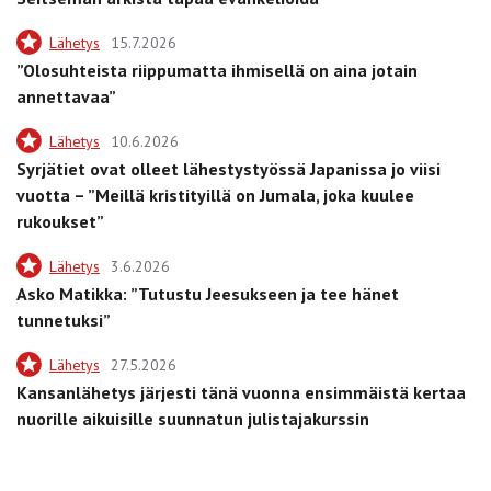
Lähetys
15.7.2026
”Olosuhteista riippumatta ihmisellä on aina jotain
annettavaa”
Lähetys
10.6.2026
Syrjätiet ovat olleet lähestystyössä Japanissa jo viisi
vuotta – ”Meillä kristityillä on Jumala, joka kuulee
rukoukset”
Lähetys
3.6.2026
Asko Matikka: ”Tutustu Jeesukseen ja tee hänet
tunnetuksi”
Lähetys
27.5.2026
Kansanlähetys järjesti tänä vuonna ensimmäistä kertaa
nuorille aikuisille suunnatun julistajakurssin