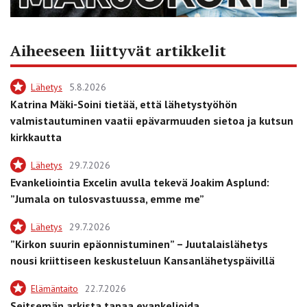
Aiheeseen liittyvät artikkelit
Lähetys
5.8.2026
Katrina Mäki-Soini tietää, että lähetystyöhön
valmistautuminen vaatii epävarmuuden sietoa ja kutsun
kirkkautta
Lähetys
29.7.2026
Evankeliointia Excelin avulla tekevä Joakim Asplund:
”Jumala on tulosvastuussa, emme me”
Lähetys
29.7.2026
”Kirkon suurin epäonnistuminen” – Juutalaislähetys
nousi kriittiseen keskusteluun Kansanlähetyspäivillä
Elämäntaito
22.7.2026
Seitsemän arkista tapaa evankelioida