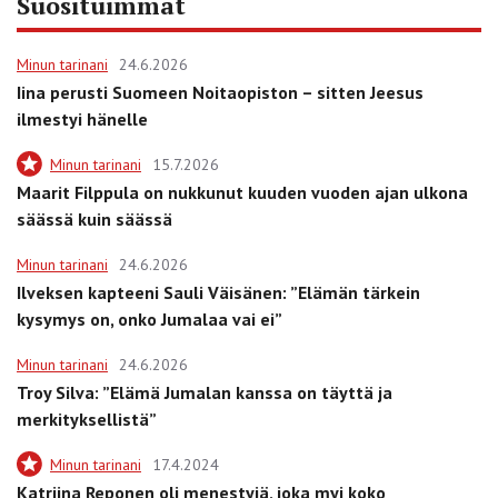
Suosituimmat
Minun tarinani
24.6.2026
Iina perusti Suomeen Noitaopiston – sitten Jeesus
ilmestyi hänelle
Minun tarinani
15.7.2026
Maarit Filppula on nukkunut kuuden vuoden ajan ulkona
säässä kuin säässä
Minun tarinani
24.6.2026
Ilveksen kapteeni Sauli Väisänen: ”Elämän tärkein
kysymys on, onko Jumalaa vai ei”
Minun tarinani
24.6.2026
Troy Silva: ”Elämä Jumalan kanssa on täyttä ja
merkityksellistä”
Minun tarinani
17.4.2024
Katriina Reponen oli menestyjä, joka myi koko