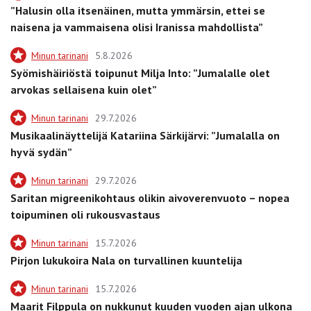
”Halusin olla itsenäinen, mutta ymmärsin, ettei se
naisena ja vammaisena olisi Iranissa mahdollista”
Minun tarinani
5.8.2026
Syömishäiriöstä toipunut Milja Into: ”Jumalalle olet
arvokas sellaisena kuin olet”
Minun tarinani
29.7.2026
Musikaalinäyttelijä Katariina Särkijärvi: ”Jumalalla on
hyvä sydän”
Minun tarinani
29.7.2026
Saritan migreenikohtaus olikin aivoverenvuoto – nopea
toipuminen oli rukousvastaus
Minun tarinani
15.7.2026
Pirjon lukukoira Nala on turvallinen kuuntelija
Minun tarinani
15.7.2026
Maarit Filppula on nukkunut kuuden vuoden ajan ulkona