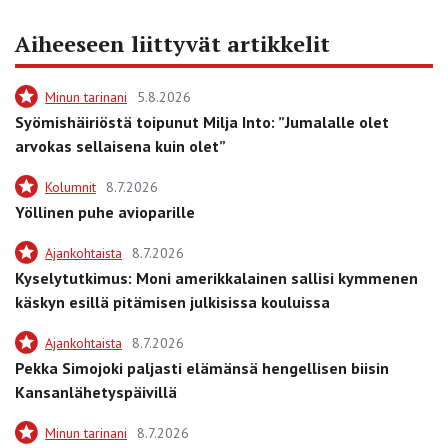
Aiheeseen liittyvät artikkelit
Minun tarinani
5.8.2026
Syömishäiriöstä toipunut Milja Into: ”Jumalalle olet
arvokas sellaisena kuin olet”
Kolumnit
8.7.2026
Yöllinen puhe avioparille
Ajankohtaista
8.7.2026
Kyselytutkimus: Moni amerikkalainen sallisi kymmenen
käskyn esillä pitämisen julkisissa kouluissa
Ajankohtaista
8.7.2026
Pekka Simojoki paljasti elämänsä hengellisen biisin
Kansanlähetyspäivillä
Minun tarinani
8.7.2026