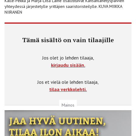
Kalle-Pekka ja Marja-Liisa Laine osallistuivat Kansanlähetyspäivien
yhteydessä järjestetylle yrittäjien saaristoristeilylle. KUVA MIIKKA
NIIRANEN
Tämä sisältö on vain tilaajille
Jos olet jo lehden tilaaja,
kirjaudu sisään.
Jos et vielä ole lehden tilaaja,
tilaa verkkolehti.
Mainos