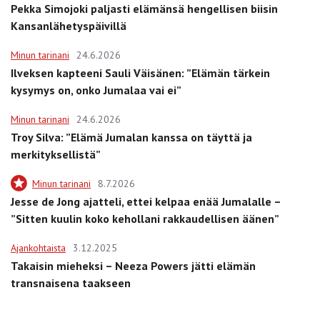
Pekka Simojoki paljasti elämänsä hengellisen biisin
Kansanlähetyspäivillä
Minun tarinani
24.6.2026
Ilveksen kapteeni Sauli Väisänen: ”Elämän tärkein
kysymys on, onko Jumalaa vai ei”
Minun tarinani
24.6.2026
Troy Silva: ”Elämä Jumalan kanssa on täyttä ja
merkityksellistä”
Minun tarinani
8.7.2026
Jesse de Jong ajatteli, ettei kelpaa enää Jumalalle –
”Sitten kuulin koko kehollani rakkaudellisen äänen”
Ajankohtaista
3.12.2025
Takaisin mieheksi – Neeza Powers jätti elämän
transnaisena taakseen