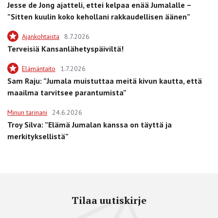
Jesse de Jong ajatteli, ettei kelpaa enää Jumalalle –
”Sitten kuulin koko kehollani rakkaudellisen äänen”
Ajankohtaista
8.7.2026
Terveisiä Kansanlähetyspäiviltä!
Elämäntaito
1.7.2026
Sam Raju: ”Jumala muistuttaa meitä kivun kautta, että
maailma tarvitsee parantumista”
Minun tarinani
24.6.2026
Troy Silva: ”Elämä Jumalan kanssa on täyttä ja
merkityksellistä”
Tilaa uutiskirje