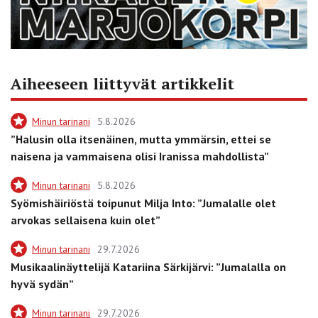
Aiheeseen liittyvät artikkelit
Minun tarinani
5.8.2026
”Halusin olla itsenäinen, mutta ymmärsin, ettei se
naisena ja vammaisena olisi Iranissa mahdollista”
Minun tarinani
5.8.2026
Syömishäiriöstä toipunut Milja Into: ”Jumalalle olet
arvokas sellaisena kuin olet”
Minun tarinani
29.7.2026
Musikaalinäyttelijä Katariina Särkijärvi: ”Jumalalla on
hyvä sydän”
Minun tarinani
29.7.2026