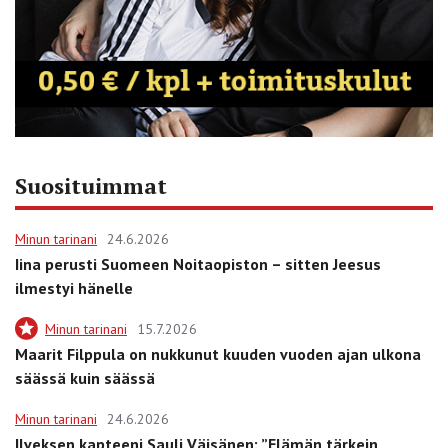
Suosituimmat
Minun tarinani
24.6.2026
Iina perusti Suomeen Noitaopiston – sitten Jeesus
ilmestyi hänelle
Minun tarinani
15.7.2026
Maarit Filppula on nukkunut kuuden vuoden ajan ulkona
säässä kuin säässä
Minun tarinani
24.6.2026
Ilveksen kapteeni Sauli Väisänen: ”Elämän tärkein