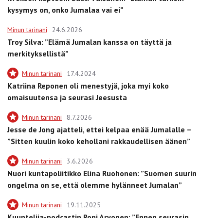
kysymys on, onko Jumalaa vai ei”
Minun tarinani
24.6.2026
Troy Silva: ”Elämä Jumalan kanssa on täyttä ja
merkityksellistä”
Minun tarinani
17.4.2024
Katriina Reponen oli menestyjä, joka myi koko
omaisuutensa ja seurasi Jeesusta
Minun tarinani
8.7.2026
Jesse de Jong ajatteli, ettei kelpaa enää Jumalalle –
”Sitten kuulin koko kehollani rakkaudellisen äänen”
Minun tarinani
3.6.2026
Nuori kuntapoliitikko Elina Ruohonen: ”Suomen suurin
ongelma on se, että olemme hylänneet Jumalan”
Minun tarinani
19.11.2025
Kuuntelija-podcastin Roni Arvonen: ”Ennen seurasin