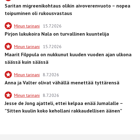
Saritan migreenikohtaus olikin aivoverenvuoto – nopea
toipuminen oli rukousvastaus
Minun tarinani
15.7.2026
Pirjon lukukoira Nala on turvallinen kuuntelija
Minun tarinani
15.7.2026
Maarit Filppula on nukkunut kuuden vuoden ajan ulkona
säässä kuin säässä
Minun tarinani
8.7.2026
Anna ja Valter olivat vähällä menettää tyttärensä
Minun tarinani
8.7.2026
Jesse de Jong ajatteli, ettei kelpaa enää Jumalalle –
”Sitten kuulin koko kehollani rakkaudellisen äänen”