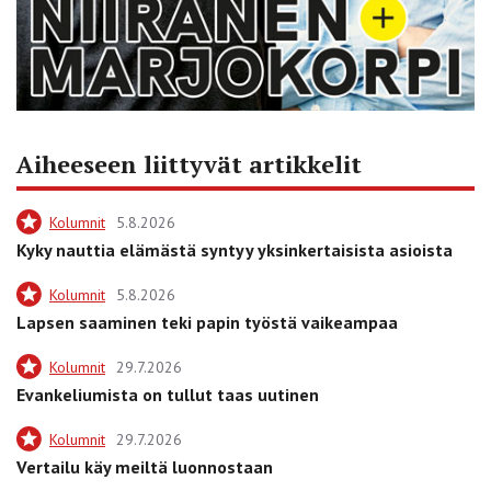
Aiheeseen liittyvät artikkelit
Kolumnit
5.8.2026
Kyky nauttia elämästä syntyy yksinkertaisista asioista
Kolumnit
5.8.2026
Lapsen saaminen teki papin työstä vaikeampaa
Kolumnit
29.7.2026
Evankeliumista on tullut taas uutinen
Kolumnit
29.7.2026
Vertailu käy meiltä luonnostaan