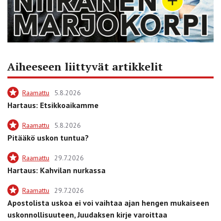
Aiheeseen liittyvät artikkelit
Raamattu
5.8.2026
Hartaus: Etsikkoaikamme
Raamattu
5.8.2026
Pitääkö uskon tuntua?
Raamattu
29.7.2026
Hartaus: Kahvilan nurkassa
Raamattu
29.7.2026
Apostolista uskoa ei voi vaihtaa ajan hengen mukaiseen
uskonnollisuuteen, Juudaksen kirje varoittaa