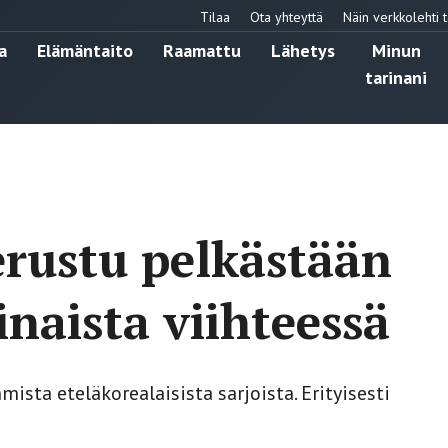
Tilaa
Ota yhteyttä
Näin verkkolehti t
a
Elämäntaito
Raamattu
Lähetys
Minun
tarinani
erustu pelkästään
inaista viihteessä
ista eteläkorealaisista sarjoista. Erityisesti