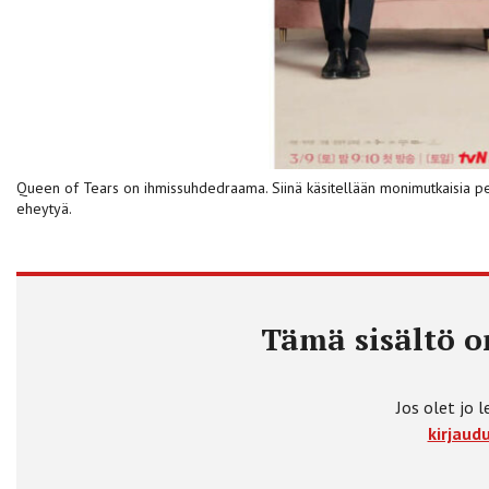
Queen of Tears on ihmissuhdedraama. Siinä käsitellään monimutkaisia perhes
eheytyä.
Tämä sisältö on
Jos olet jo l
kirjaudu