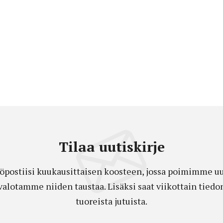
Tilaa uutiskirje
öpostiisi kuukausittaisen koosteen, jossa poimimme uut
a valotamme niiden taustaa. Lisäksi saat viikottain ti
tuoreista jutuista.