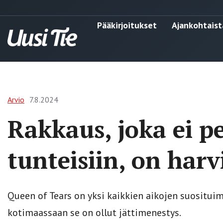
Pääkirjoitukset
Ajankohtaist
Arvio
7.8.2024
Rakkaus, joka ei p
tunteisiin, on harv
Queen of Tears on yksi kaikkien aikojen suosituimm
kotimaassaan se on ollut jättimenestys.