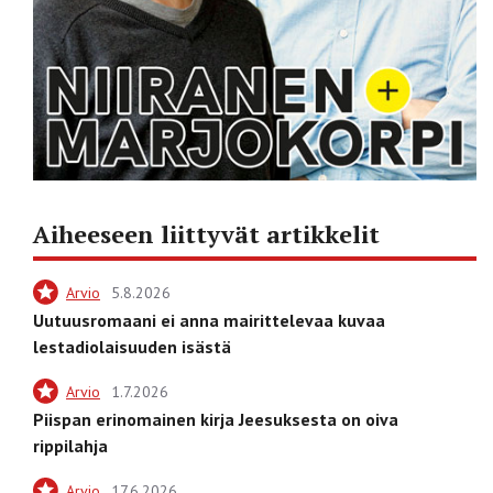
Aiheeseen liittyvät artikkelit
Arvio
5.8.2026
Uutuusromaani ei anna mairittelevaa kuvaa
lestadiolaisuuden isästä
Arvio
1.7.2026
Piispan erinomainen kirja Jeesuksesta on oiva
rippilahja
Arvio
17.6.2026