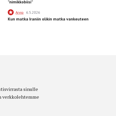
”nimikkobiisi”
Arvio
6.5.2026
Kun matka Iraniin olikin matka vankeuteen
isvirrasta sinulle
edon verkkolehtemme