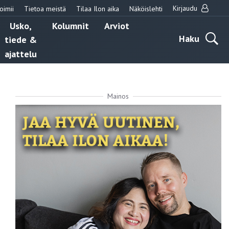
Kirjaudu
oimii
Tietoa meistä
Tilaa Ilon aika
Näköislehti
Usko,
Kolumnit
Arviot
Haku
tiede &
ajattelu
Mainos