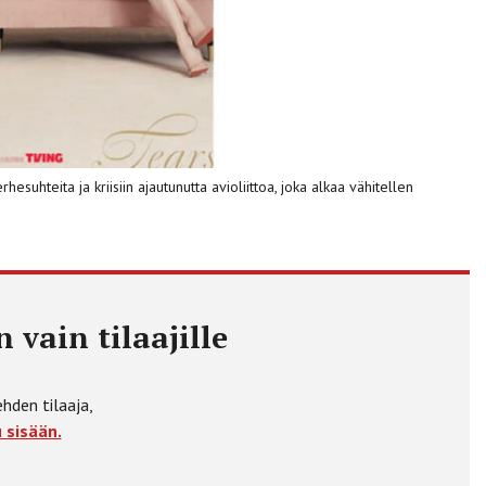
uhteita ja kriisiin ajautunutta avioliittoa, joka alkaa vähitellen
 vain tilaajille
ehden tilaaja,
 sisään.