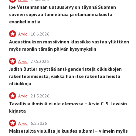
Ipe Vettenrannan uutuuslevy on täynnä Suomen
suveen sopivaa tunnelmaa ja elämänmakuista
evankeliointia
Arvio
10.6.2026
Augustinuksen massiivinen klassikko vastaa yllättäen
myös moniin tämän päivän kysymyksiin
Arvio
27.5.2026
Judith Butler syyttää anti-genderistejä olkiukkojen
rakentelemisesta, vaikka hän itse rakentaa heistä
olkiukkoja
Arvio
21.5.2026
Tavallisia ihmisiä ei ole olemassa – Arvio C. S. Lewisin
kirjasta
Arvio
6.5.2026
Maksetuilta viuluilta jo kuudes albumi – viimein myös