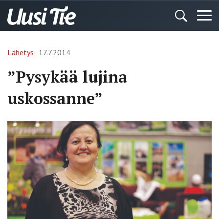
Lähetys
17.7.2014
”Pysykää lujina
uskossanne”