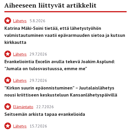
Aiheeseen liittyvät artikkelit
Lähetys
5.8.2026
Katrina Mäki-Soini tietää, että lähetystyöhön
valmistautuminen vaatii epävarmuuden sietoa ja kutsun
kirkkautta
Lähetys
29.7.2026
Evankeliointia Excelin avulla tekevä Joakim Asplund:
”Jumala on tulosvastuussa, emme me”
Lähetys
29.7.2026
”Kirkon suurin epäonnistuminen” – Juutalaislähetys
nousi kriittiseen keskusteluun Kansanlähetyspäivillä
Elämäntaito
22.7.2026
Seitsemän arkista tapaa evankelioida
Lähetys
15.7.2026