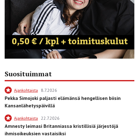
Suosituimmat
Ajankohtaista
8.7.2026
Pekka Simojoki paljasti elämänsä hengellisen biisin
Kansanlähetyspäivillä
Ajankohtaista
22.7.2026
Amnesty leimasi Britanniassa kristillisiä järjestöjä
ihmisoikeuksien vastaisiksi