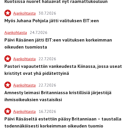
Ruotsissa nuoret haluavat nyt raamattukouluun
Ajankohtaista
30.7.2026
Myös Juhana Pohjola jätti valituksen EIT:een
Ajankohtaista
24.7.2026
Päivi Räsänen jätti EIT:een valituksen korkeimman
oikeuden tuomiosta
Ajankohtaista
22.7.2026
Pastori vapautettiin vankeudesta Kiinassa, jossa useat
kristityt ovat yhä pidätettyinä
Ajankohtaista
22.7.2026
Amnesty leimasi Britanniassa kristillisiä järjestöjä
ihmisoikeuksien vastaisiksi
Ajankohtaista
16.7.2026
Päivi Räsäseltä estettiin pääsy Britanniaan – taustalla
todennäköisesti korkeimman oikeuden tuomio