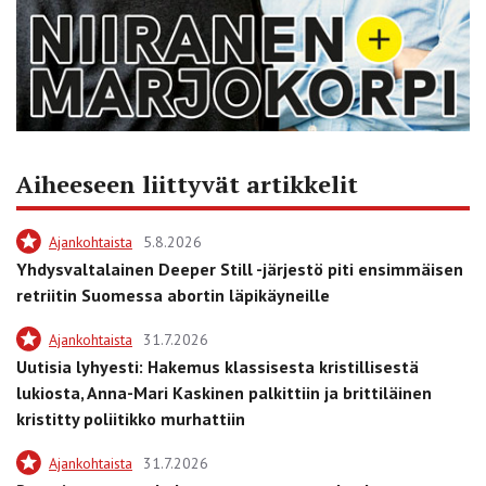
Aiheeseen liittyvät artikkelit
Ajankohtaista
5.8.2026
Yhdysvaltalainen Deeper Still -järjestö piti ensimmäisen
retriitin Suomessa abortin läpikäyneille
Ajankohtaista
31.7.2026
Uutisia lyhyesti: Hakemus klassisesta kristillisestä
lukiosta, Anna-Mari Kaskinen palkittiin ja brittiläinen
kristitty poliitikko murhattiin
Ajankohtaista
31.7.2026