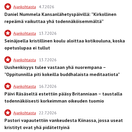
Ajankohtaista
4.7.2026
Daniel Nummela Kansanlähetyspäivillä: ”Kirkollinen
repeämä vaikuttaa yhä todennäköisemmältä”
Ajankohtaista
13.7.2026
Seinäjoella kristillinen koulu aloittaa kotikouluna, koska
opetuslupaa ei tullut
Ajankohtaista
13.7.2026
Uushenkisyys tulee vastaan yhä nuorempana –
”Oppitunnilla piti kokeilla buddhalaista meditaatiota”
Ajankohtaista
16.7.2026
Päivi Räsäseltä estettiin pääsy Britanniaan – taustalla
todennäköisesti korkeimman oikeuden tuomio
Ajankohtaista
22.7.2026
Pastori vapautettiin vankeudesta Kiinassa, jossa useat
kristityt ovat yhä pidätettyinä