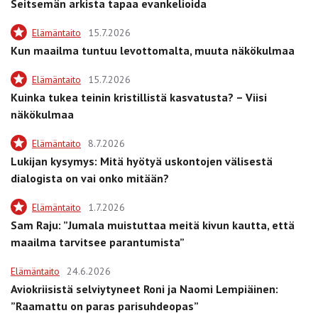
Seitsemän arkista tapaa evankelioida
Elämäntaito
15.7.2026
Kun maailma tuntuu levottomalta, muuta näkökulmaa
Elämäntaito
15.7.2026
Kuinka tukea teinin kristillistä kasvatusta? – Viisi
näkökulmaa
Elämäntaito
8.7.2026
Lukijan kysymys: Mitä hyötyä uskontojen välisestä
dialogista on vai onko mitään?
Elämäntaito
1.7.2026
Sam Raju: ”Jumala muistuttaa meitä kivun kautta, että
maailma tarvitsee parantumista”
Elämäntaito
24.6.2026
Aviokriisistä selviytyneet Roni ja Naomi Lempiäinen:
”Raamattu on paras parisuhdeopas”