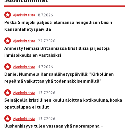
Ajankohtaista
8.7.2026
Pekka Simojoki paljasti elämänsä hengellisen biisin
Kansanlähetyspäivillä
Ajankohtaista
22.7.2026
Amnesty leimasi Britanniassa kristillisiä järjestöjä
ihmisoikeuksien vastaisiksi
Ajankohtaista
4.7.2026
Daniel Nummela Kansanlähetyspäivillä: ”Kirkollinen
repeämä vaikuttaa yhä todennäköisemmältä”
Ajankohtaista
13.7.2026
Seinäjoella kristillinen koulu aloittaa kotikouluna, koska
opetuslupaa ei tullut
Ajankohtaista
13.7.2026
Uushenkisyys tulee vastaan yhä nuorempana –