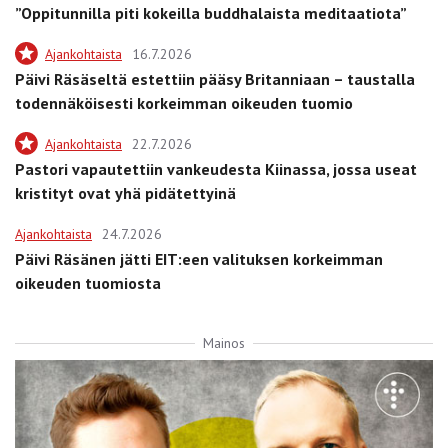
”Oppitunnilla piti kokeilla buddhalaista meditaatiota”
Ajankohtaista
16.7.2026
Päivi Räsäseltä estettiin pääsy Britanniaan – taustalla
todennäköisesti korkeimman oikeuden tuomio
Ajankohtaista
22.7.2026
Pastori vapautettiin vankeudesta Kiinassa, jossa useat
kristityt ovat yhä pidätettyinä
Ajankohtaista
24.7.2026
Päivi Räsänen jätti EIT:een valituksen korkeimman
oikeuden tuomiosta
Mainos