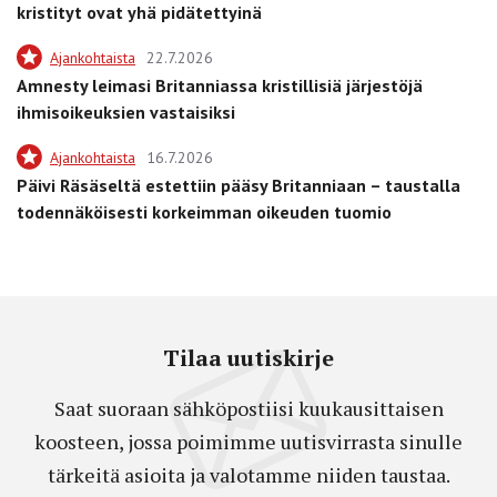
kristityt ovat yhä pidätettyinä
Ajankohtaista
22.7.2026
Amnesty leimasi Britanniassa kristillisiä järjestöjä
ihmisoikeuksien vastaisiksi
Ajankohtaista
16.7.2026
Päivi Räsäseltä estettiin pääsy Britanniaan – taustalla
todennäköisesti korkeimman oikeuden tuomio
Tilaa uutiskirje
Saat suoraan sähköpostiisi kuukausittaisen
koosteen, jossa poimimme uutisvirrasta sinulle
tärkeitä asioita ja valotamme niiden taustaa.