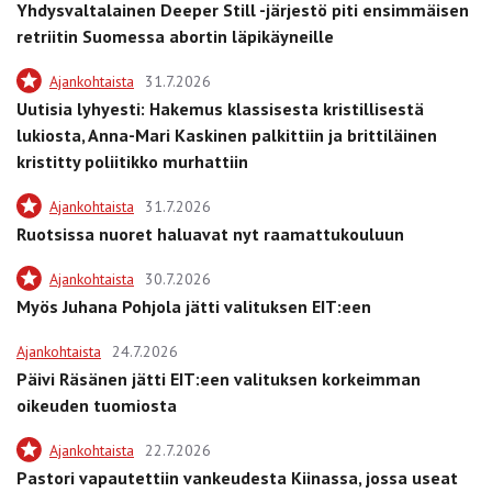
Yhdysvaltalainen Deeper Still -järjestö piti ensimmäisen
retriitin Suomessa abortin läpikäyneille
Ajankohtaista
31.7.2026
Uutisia lyhyesti: Hakemus klassisesta kristillisestä
lukiosta, Anna-Mari Kaskinen palkittiin ja brittiläinen
kristitty poliitikko murhattiin
Ajankohtaista
31.7.2026
Ruotsissa nuoret haluavat nyt raamattukouluun
Ajankohtaista
30.7.2026
Myös Juhana Pohjola jätti valituksen EIT:een
Ajankohtaista
24.7.2026
Päivi Räsänen jätti EIT:een valituksen korkeimman
oikeuden tuomiosta
Ajankohtaista
22.7.2026
Pastori vapautettiin vankeudesta Kiinassa, jossa useat