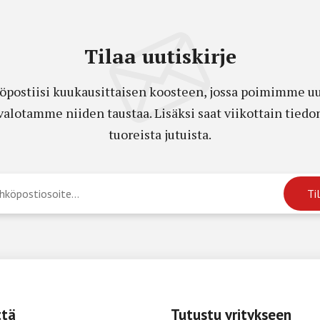
Tilaa uutiskirje
öpostiisi kuukausittaisen koosteen, jossa poimimme uut
a valotamme niiden taustaa. Lisäksi saat viikottain ti
tuoreista jutuista.
ttä
Tutustu yritykseen