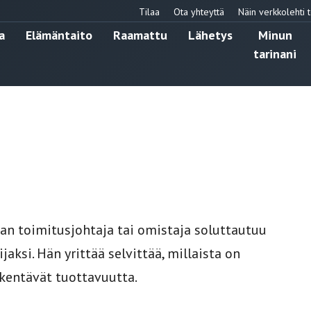
Tilaa
Ota yhteyttä
Näin verkkolehti t
a
Elämäntaito
Raamattu
Lähetys
Minun
tarinani
man toimitusjohtaja tai omistaja soluttautuu
aksi. Hän yrittää selvittää, millaista on
ikentävät tuottavuutta.