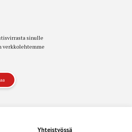
isvirrasta sinulle
edon verkkolehtemme
Yhteistyössä