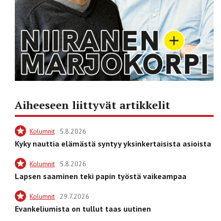
Aiheeseen liittyvät artikkelit
Kolumnit
5.8.2026
Kyky nauttia elämästä syntyy yksinkertaisista asioista
Kolumnit
5.8.2026
Lapsen saaminen teki papin työstä vaikeampaa
Kolumnit
29.7.2026
Evankeliumista on tullut taas uutinen