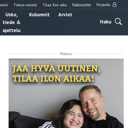
Kirjaudu
oimii
Tietoa meistä
Tilaa Ilon aika
Näköislehti
Usko,
Kolumnit
Arviot
Haku
tiede &
ajattelu
Mainos