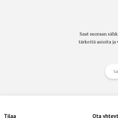
Saat suoraan sähk
tärkeitä asioita j
Tilaa
Ota yhtey