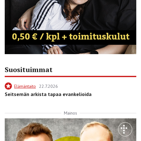
Suosituimmat
Elämäntaito
22.7.2026
Seitsemän arkista tapaa evankelioida
Mainos