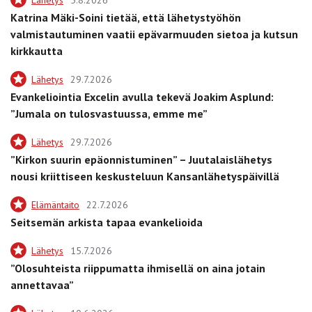
Lähetys
5.8.2026
Katrina Mäki-Soini tietää, että lähetystyöhön
valmistautuminen vaatii epävarmuuden sietoa ja kutsun
kirkkautta
Lähetys
29.7.2026
Evankeliointia Excelin avulla tekevä Joakim Asplund:
”Jumala on tulosvastuussa, emme me”
Lähetys
29.7.2026
”Kirkon suurin epäonnistuminen” – Juutalaislähetys
nousi kriittiseen keskusteluun Kansanlähetyspäivillä
Elämäntaito
22.7.2026
Seitsemän arkista tapaa evankelioida
Lähetys
15.7.2026
”Olosuhteista riippumatta ihmisellä on aina jotain
annettavaa”