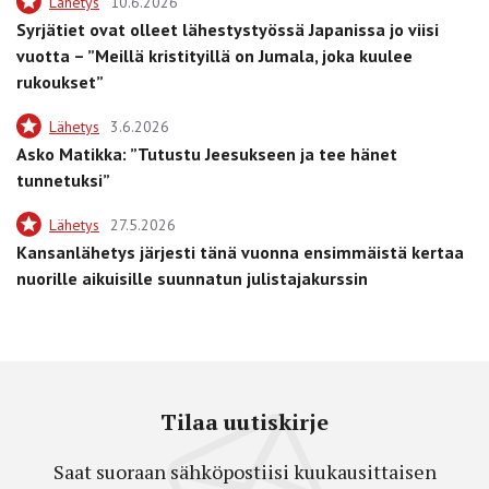
Lähetys
10.6.2026
Syrjätiet ovat olleet lähestystyössä Japanissa jo viisi
vuotta – ”Meillä kristityillä on Jumala, joka kuulee
rukoukset”
Lähetys
3.6.2026
Asko Matikka: ”Tutustu Jeesukseen ja tee hänet
tunnetuksi”
Lähetys
27.5.2026
Kansanlähetys järjesti tänä vuonna ensimmäistä kertaa
nuorille aikuisille suunnatun julistajakurssin
Tilaa uutiskirje
Saat suoraan sähköpostiisi kuukausittaisen