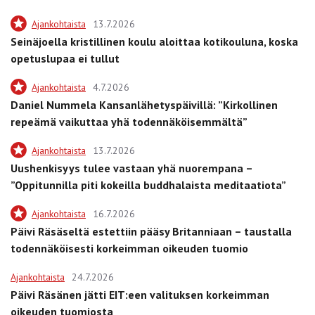
Ajankohtaista
13.7.2026
Seinäjoella kristillinen koulu aloittaa kotikouluna, koska
opetuslupaa ei tullut
Ajankohtaista
4.7.2026
Daniel Nummela Kansanlähetyspäivillä: ”Kirkollinen
repeämä vaikuttaa yhä todennäköisemmältä”
Ajankohtaista
13.7.2026
Uushenkisyys tulee vastaan yhä nuorempana –
”Oppitunnilla piti kokeilla buddhalaista meditaatiota”
Ajankohtaista
16.7.2026
Päivi Räsäseltä estettiin pääsy Britanniaan – taustalla
todennäköisesti korkeimman oikeuden tuomio
Ajankohtaista
24.7.2026
Päivi Räsänen jätti EIT:een valituksen korkeimman
oikeuden tuomiosta