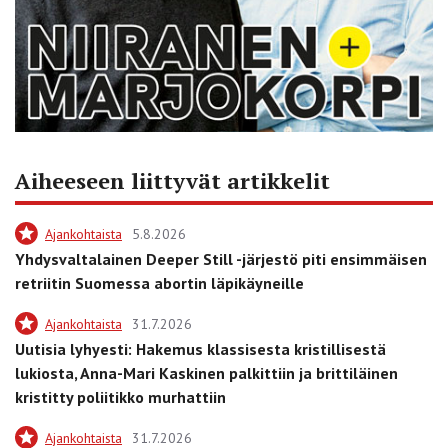
Aiheeseen liittyvät artikkelit
Ajankohtaista
5.8.2026
Yhdysvaltalainen Deeper Still -järjestö piti ensimmäisen
retriitin Suomessa abortin läpikäyneille
Ajankohtaista
31.7.2026
Uutisia lyhyesti: Hakemus klassisesta kristillisestä
lukiosta, Anna-Mari Kaskinen palkittiin ja brittiläinen
kristitty poliitikko murhattiin
Ajankohtaista
31.7.2026