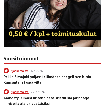
Suosituimmat
Ajankohtaista
8.7.2026
Pekka Simojoki paljasti elämänsä hengellisen biisin
Kansanlähetyspäivillä
Ajankohtaista
22.7.2026
Amnesty leimasi Britanniassa kristillisiä järjestöjä
ihmisoikeuksien vastaisiksi