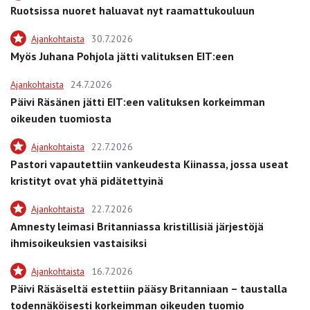
Ruotsissa nuoret haluavat nyt raamattukouluun
Ajankohtaista
30.7.2026
Myös Juhana Pohjola jätti valituksen EIT:een
Ajankohtaista
24.7.2026
Päivi Räsänen jätti EIT:een valituksen korkeimman
oikeuden tuomiosta
Ajankohtaista
22.7.2026
Pastori vapautettiin vankeudesta Kiinassa, jossa useat
kristityt ovat yhä pidätettyinä
Ajankohtaista
22.7.2026
Amnesty leimasi Britanniassa kristillisiä järjestöjä
ihmisoikeuksien vastaisiksi
Ajankohtaista
16.7.2026
Päivi Räsäseltä estettiin pääsy Britanniaan – taustalla
todennäköisesti korkeimman oikeuden tuomio